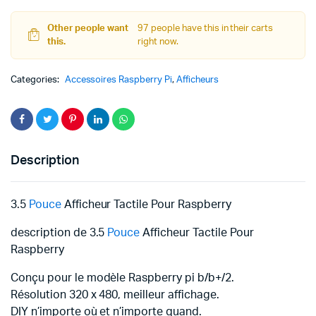
110
د.ت 99,000.
quantity
Other people want
97 people have this in their carts
this.
right now.
Categories:
Accessoires Raspberry Pi
,
Afficheurs
Description
3.5
Pouce
Afficheur Tactile Pour Raspberry
description de 3.5
Pouce
Afficheur Tactile Pour
Raspberry
Conçu pour le modèle Raspberry pi b/b+/2.
Résolution 320 x 480, meilleur affichage.
DIY n’importe où et n’importe quand.