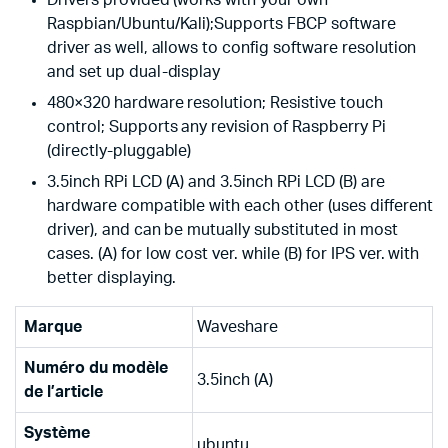
Drivers provided (works with your own
Raspbian/Ubuntu/Kali);Supports FBCP software
driver as well, allows to config software resolution
and set up dual-display
480×320 hardware resolution; Resistive touch
control; Supports any revision of Raspberry Pi
(directly-pluggable)
3.5inch RPi LCD (A) and 3.5inch RPi LCD (B) are
hardware compatible with each other (uses different
driver), and can be mutually substituted in most
cases. (A) for low cost ver. while (B) for IPS ver. with
better displaying.
Marque
‎Waveshare
Numéro du modèle
‎3.5inch (A)
de l’article
Système
‎ubuntu