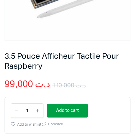
3.5 Pouce Afficheur Tactile Pour
Raspberry
99,000
د.ت
110,000
د.ت
Original
Current
3.5
price
price
Add to cart
Pouce
Afficheur
was:
is:
Tactile
Compare
Add to wishlist
Pour
Raspberry