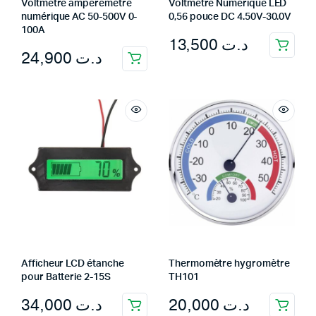
Voltmètre ampèremètre
Voltmètre Numérique LED
numérique AC 50-500V 0-
0,56 pouce DC 4.50V-30.0V
100A
13,500
د.ت
24,900
د.ت
Afficheur LCD étanche
Thermomètre hygromètre
pour Batterie 2-15S
TH101
34,000
د.ت
20,000
د.ت