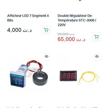
Afficheur LED 7 Segment 4
Double Régulateur De
Bits
Température STC-3008 /
220V
4,000
د.ت
Original
Current
89,000
د.ت
65,000
د.ت
price
price
was:
is:
د.ت 89,000.
د.ت 65,000.