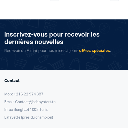
inscrivez-vous pour recevoir les
dernières nouvelles
Recevoir un E-mail pour nos mises à jours
offres spéciales
.
Contact
Mob: +216 22 974 387
Email: Contact@hobbystart.tn
8 rue Benghazi 1002 Tunis
Lafayette (prés du champion)