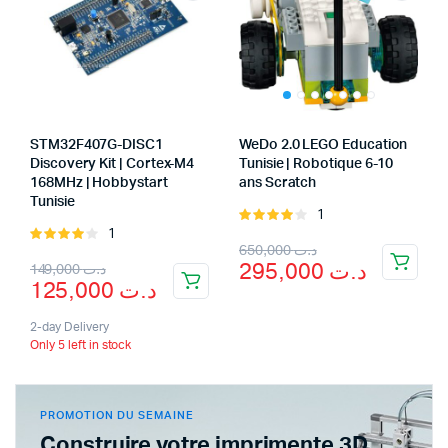
STM32F407G-DISC1
WeDo 2.0 LEGO Education
Discovery Kit | Cortex-M4
Tunisie | Robotique 6-10
168MHz | Hobbystart
ans Scratch
Tunisie
1
Rated
1
Rated
4.00
out
650,000
د.ت
4.00
out
of 5
295,000
د.ت
149,000
د.ت
of 5
125,000
د.ت
2-day Delivery
Only 5 left in stock
PROMOTION DU SEMAINE
Construire votre imprimente 3D