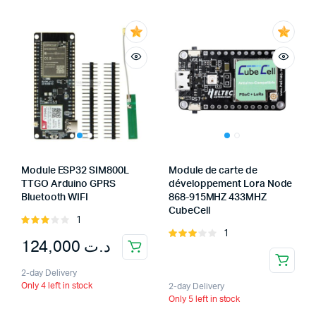
Module ESP32 SIM800L
Module de carte de
TTGO Arduino GPRS
développement Lora Node
Bluetooth WIFI
868-915MHZ 433MHZ
CubeCell
1
Rated
1
3.00
Rated
124,000
د.ت
out of
3.00
5
out of
2-day Delivery
5
Only 4 left in stock
2-day Delivery
Only 5 left in stock