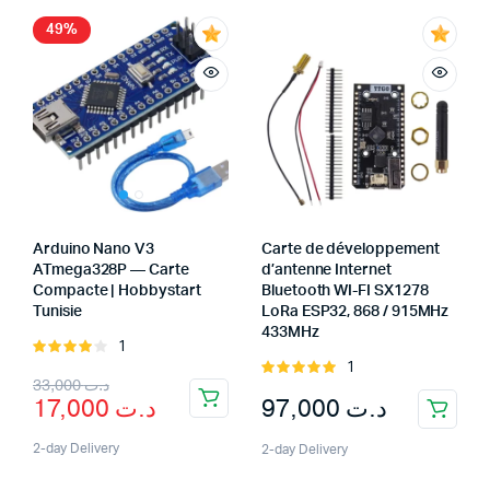
49%
Arduino Nano V3
Carte de développement
ATmega328P — Carte
d’antenne Internet
Compacte | Hobbystart
Bluetooth WI-FI SX1278
Tunisie
LoRa ESP32, 868 / 915MHz
433MHz
1
Rated
1
4.00
out
Rated
33,000
د.ت
of 5
5.00
out of
97,000
د.ت
17,000
د.ت
5
2-day Delivery
2-day Delivery