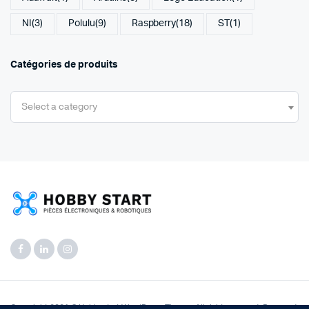
NI
(3)
Polulu
(9)
Raspberry
(18)
ST
(1)
Catégories de produits
Select a category
Copyright 2021 © Hobbystart WordPress Theme. All right reserved. Powered