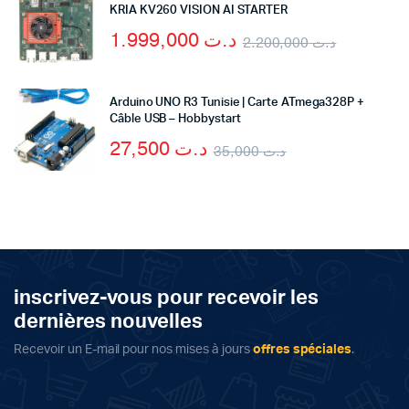
KRIA KV260 VISION AI STARTER
1.999,000
د.ت
2.200,000
د.ت
Arduino UNO R3 Tunisie | Carte ATmega328P +
Câble USB – Hobbystart
27,500
د.ت
35,000
د.ت
inscrivez-vous pour recevoir les
dernières nouvelles
Recevoir un E-mail pour nos mises à jours
offres spéciales
.