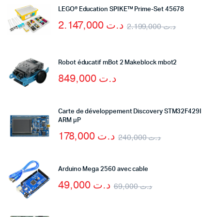
LEGO® Education SPIKE™ Prime-Set 45678
2.147,000
د.ت
2.199,000
د.ت
Robot éducatif mBot 2 Makeblock mbot2
849,000
د.ت
Carte de développement Discovery STM32F429I
ARM µP
178,000
د.ت
240,000
د.ت
Arduino Mega 2560 avec cable
49,000
د.ت
69,000
د.ت