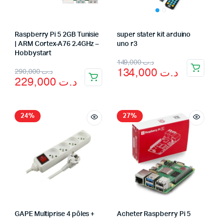
Raspberry Pi 5 2GB Tunisie
super stater kit arduino
| ARM Cortex-A76 2.4GHz –
uno r3
Hobbystart
149,000
د.ت
134,000
د.ت
290,000
د.ت
229,000
د.ت
24%
27%
GAPE Multiprise 4 pôles +
Acheter Raspberry Pi 5