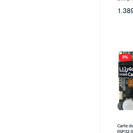
8%
Carte d
ESP32-S