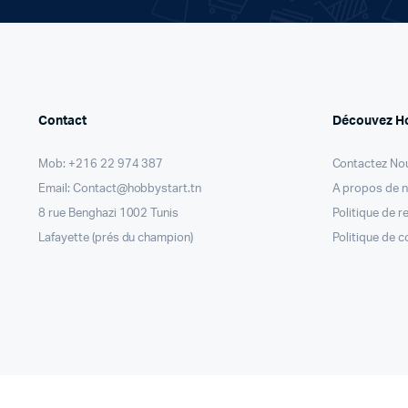
Contact
Découvez H
Mob: +216 22 974 387
Contactez No
Email: Contact@hobbystart.tn
A propos de 
8 rue Benghazi 1002 Tunis
Politique de 
Lafayette (prés du champion)
Politique de c