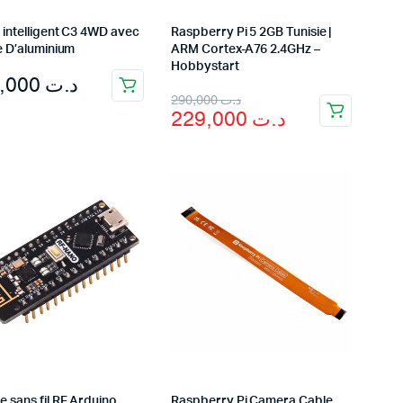
 intelligent C3 4WD avec
Raspberry Pi 5 2GB Tunisie |
e D’aluminium
ARM Cortex-A76 2.4GHz –
Hobbystart
459,000
د.ت
Original
Current
290,000
د.ت
229,000
د.ت
price
price
was:
is:
د.ت 290,000.
د.ت 229,000.
 sans fil RF Arduino
Raspberry Pi Camera Cable