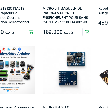
219 I2C INA219
MICRO:BIT MAQUEEN DE
Robot
Capteur De
PROGRAMATION ET
Alliag
lance Courant
ENSEIGNEMENT POUR SANS
tion Bidirectionnel
CARTE MICRO:BIT ROB0148
13,000
د.ت
189,000
د.ت
ion météo Arduino avec
ATTINY85 USB-C
Module