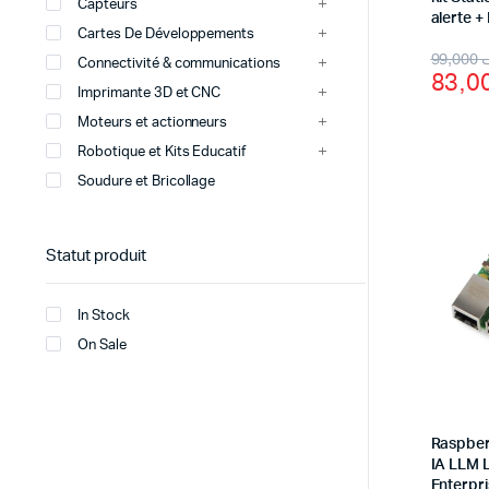
Capteurs
alerte +
Cartes De Développements
Origi
Curr
99,000
Connectivité & communications
price
price
Imprimante 3D et CNC
was:
is:
Moteurs et actionneurs
Robotique et Kits Educatif
Soudure et Bricollage
Statut produit
In Stock
On Sale
Raspberr
IA LLM 
Enterpr