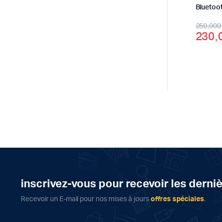
Bluetoo
Origi
Curr
250
price
price
was:
is:
inscrivez-vous pour recevoir les derni
Recevoir un E-mail pour nos mises à jours
offres spéciales
.