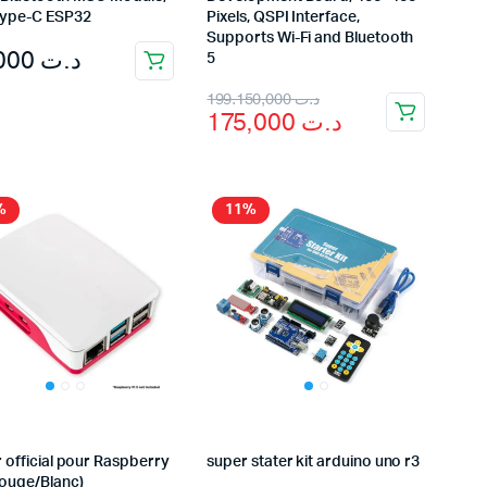
Type-C ESP32
Pixels, QSPI Interface,
Supports Wi-Fi and Bluetooth
55,000
د.ت
5
Original
Current
199.150,000
د.ت
175,000
د.ت
price
price
was:
is:
د.ت 199.150,000.
د.ت 175,000.
%
11%
r official pour Raspberry
super stater kit arduino uno r3
Rouge/Blanc)