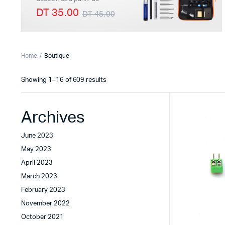
DT 35.00
DT 45.00
Imprimante 3D
Driver Mo
Home
Boutique
Filaments et résine pour 3D
Moteur 
Sorted
Showing 1–16 of 609 results
CNC & Laser
Moteurs 
by
latest
Accessoires imprimante 3D
Servomot
Archives
Autre Mot
June 2023
May 2023
April 2023
March 2023
February 2023
November 2022
October 2021