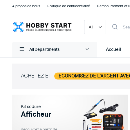
A propos de nous
Politique de confidentialité
Remboursement et r
Accueil
All Departments
ACHETEZ ET
ECONOMISEZ DE L'ARGENT AVE
Plaque d’essais Breadboard et PCB
Capteu
Accessoires arduino
Capteu
Accessoires Drones
Capteu
Kit sodure
Accessoires Raspberry Pi
Capte
Afficheur
Autre Electronique
Autres
Composants Electroniques
découvrez à partir de