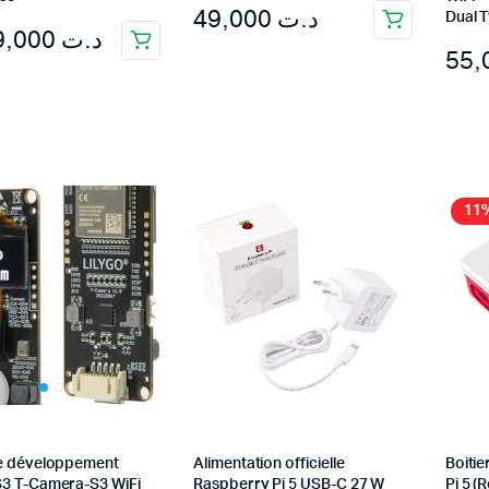
49,000
د.ت
Dual 
1.389,000
د.ت
11
e développement
Alimentation officielle
Boitie
3 T-Camera-S3 WiFi
Raspberry Pi 5 USB-C 27 W
Pi 5 (