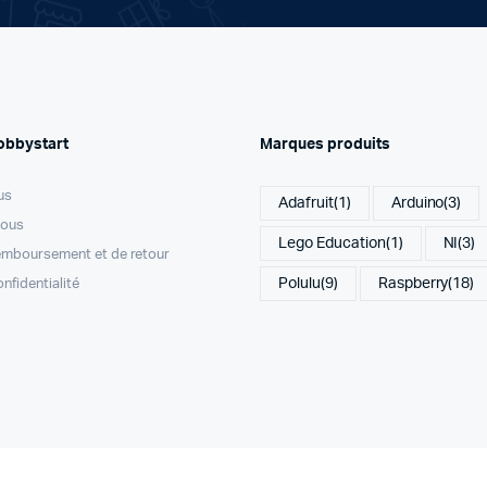
obbystart
Marques produits
us
Adafruit
(1)
Arduino
(3)
nous
Lego Education
(1)
NI
(3)
remboursement et de retour
Polulu
(9)
Raspberry
(18)
onfidentialité