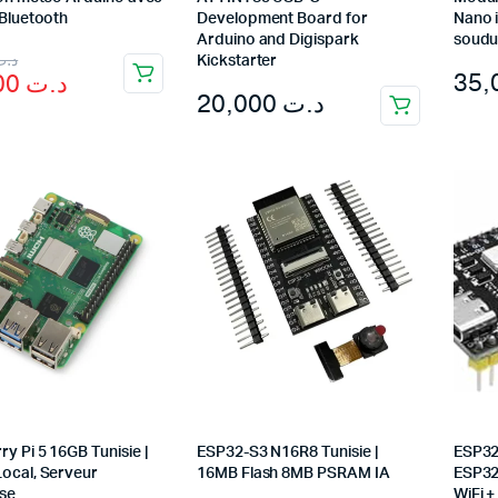
 Bluetooth
Development Board for
Nano 
Arduino and Digispark
soudu
nal
ent
د.ت
Kickstarter
83,000
د.ت
20,000
د.ت
د.ت 99,000.
د.ت 83,000.
y Pi 5 16GB Tunisie |
ESP32-S3 N16R8 Tunisie |
ESP32
Local, Serveur
16MB Flash 8MB PSRAM IA
ESP32
ise
WiFi 