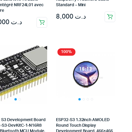
intégré NRF24L01 avec
Standard – Mini
re
8,000
د.ت
35,000
د.ت
100%
 S3 Development Board
ESP32-S3 1.32inch AMOLED
-S3-DevKitC-1-N16R8
Round Touch Display
+ Bluetooth MCU Module,
Development Board, 466×466