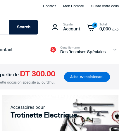
Contact
Mon Compte
Suivre votre colis
Sign In
Total
0
Search
Account
0,000
د.ت
Cette Semaine
ontact
Des Resmises Spéciales
DT 300.00
 partir de
Achetez maintenant
tte occasion spéciale aujourd'hui.
Modules d’alimentation et BMS
Batteries
Transformateur et Chargeur
Accessoires pour
Panneau Solaire
Trotinette Electrique
Boites d’alimentation