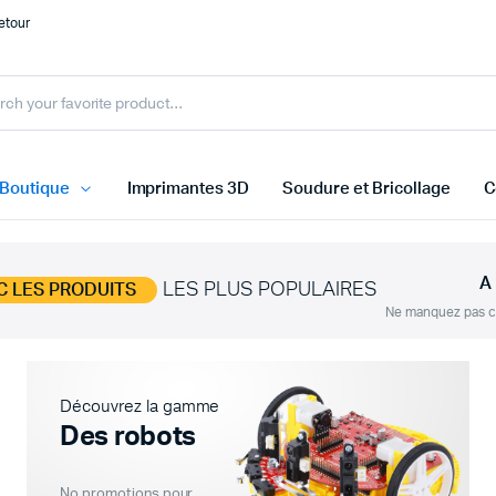
etour
Boutique
Imprimantes 3D
Soudure et Bricollage
C
A
LES PLUS POPULAIRES
C LES PRODUITS
rs Température et Humidité
Arduino
Ne manquez pas ce
rs de ligne
Raspberry Pi
rs Distances et Obstacles
Cartes ESP
Découvrez la gamme
urs Médicale
STM32 ARM
Des robots
 capteurs
Microbit
Autre carte
No promotions pour