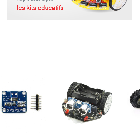
les kits educatifs
teur
Kit Robot
DC
Lego Education
pas à pas
Pack Arduino – raspberry pi
eur
eurs et Actionneurs