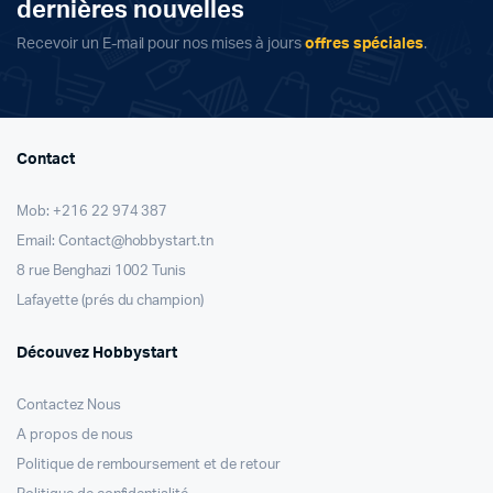
dernières nouvelles
Recevoir un E-mail pour nos mises à jours
offres spéciales
.
Contact
Mob: +216 22 974 387
Email: Contact@hobbystart.tn
8 rue Benghazi 1002 Tunis
Lafayette (prés du champion)
Découvez Hobbystart
Contactez Nous
A propos de nous
Politique de remboursement et de retour