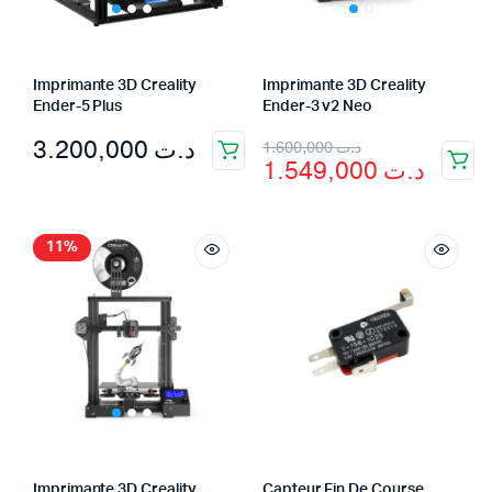
Imprimante 3D Creality
Imprimante 3D Creality
Ender-5 Plus
Ender-3 v2 Neo
Original
Current
3.200,000
د.ت
1.600,000
د.ت
1.549,000
د.ت
price
price
was:
is:
د.ت 1.600,000.
د.ت 1.549,000.
11%
Imprimante 3D Creality
Capteur Fin De Course