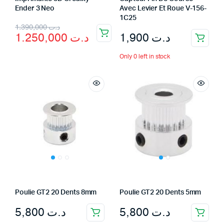
Ender 3 Neo
Avec Levier Et Roue V-156-
1C25
Original
Current
1.390,000
د.ت
1,900
د.ت
1.250,000
د.ت
price
price
was:
is:
Only 0 left in stock
د.ت 1.390,000.
د.ت 1.250,000.
Poulie GT2 20 Dents 8mm
Poulie GT2 20 Dents 5mm
5,800
د.ت
5,800
د.ت