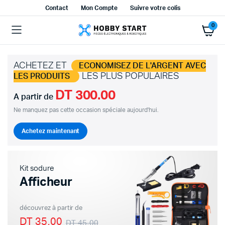
Contact
Mon Compte
Suivre votre colis
0
ACHETEZ ET
ECONOMISEZ DE L'ARGENT AVEC
LES PLUS POPULAIRES
LES PRODUITS
DT 300.00
A partir de
Ne manquez pas cette occasion spéciale aujourd'hui.
Achetez maintenant
Kit sodure
Afficheur
découvrez à partir de
DT 35.00
DT 45.00