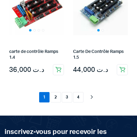
carte de contrôle Ramps
Carte De Contrôle Ramps
1.4
1.5
36,000
د.ت
44,000
د.ت
1
2
3
4
inscrivez-vous pour recevoir les