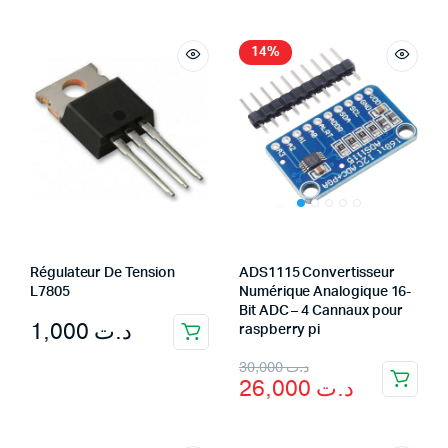
14%
Régulateur De Tension
ADS1115 Convertisseur
L7805
Numérique Analogique 16-
Bit ADC – 4 Cannaux pour
1,000
د.ت
raspberry pi
Original
Current
30,000
د.ت
26,000
د.ت
price
price
was:
is: