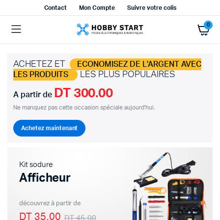
Contact
Mon Compte
Suivre votre colis
0
ACHETEZ ET
ECONOMISEZ DE L'ARGENT AVEC
LES PLUS POPULAIRES
LES PRODUITS
DT 300.00
A partir de
Ne manquez pas cette occasion spéciale aujourd'hui.
Achetez maintenant
Kit sodure
Afficheur
découvrez à partir de
DT 35.00
DT 45.00