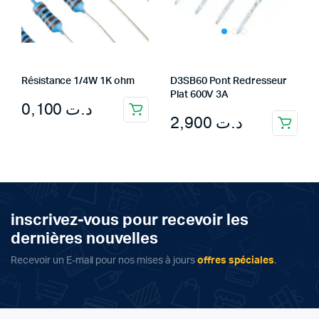
Résistance 1/4W 1K ohm
D3SB60 Pont Redresseur
Plat 600V 3A
0,100
د.ت
2,900
د.ت
inscrivez-vous pour recevoir les
dernières nouvelles
Recevoir un E-mail pour nos mises à jours
offres spéciales
.