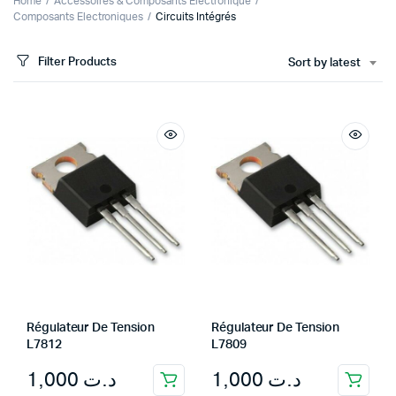
Home
Accessoires & Composants Electronique
Composants Electroniques
Circuits Intégrés
Filter Products
Sort by latest
Régulateur De Tension
Régulateur De Tension
L7812
L7809
1,000
د.ت
1,000
د.ت