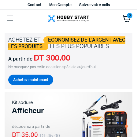
Contact
Mon Compte
Suivre votre colis
0
ACHETEZ ET
ECONOMISEZ DE L'ARGENT AVEC
LES PLUS POPULAIRES
LES PRODUITS
DT 300.00
A partir de
Ne manquez pas cette occasion spéciale aujourd'hui.
Achetez maintenant
Kit sodure
Afficheur
découvrez à partir de
DT 35.00
DT 45.00