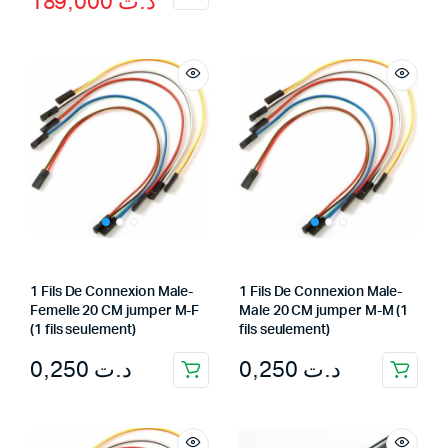
189,000
د.ت
price
price
was:
is:
د.ت 219,000.
د.ت 189,000.
1 Fils De Connexion Male-
1 Fils De Connexion Male-
Femelle 20 CM jumper M-F
Male 20 CM jumper M-M (1
(1 fils seulement)
fils seulement)
0,250
د.ت
0,250
د.ت