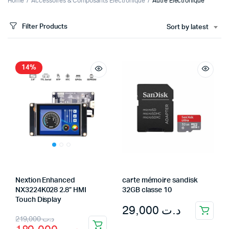
Home
Accessoires & Composants Electronique
Autre Electronique
Filter Products
Sort by latest
14%
Nextion Enhanced
carte mémoire sandisk
NX3224K028 2.8” HMI
32GB classe 10
Touch Display
29,000
د.ت
Original
Current
219,000
د.ت