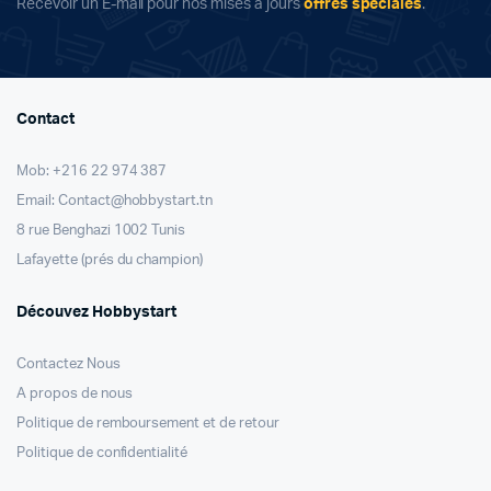
Recevoir un E-mail pour nos mises à jours
offres spéciales
.
Contact
Mob: +216 22 974 387
Email: Contact@hobbystart.tn
8 rue Benghazi 1002 Tunis
Lafayette (prés du champion)
Découvez Hobbystart
Contactez Nous
A propos de nous
Politique de remboursement et de retour
Politique de confidentialité