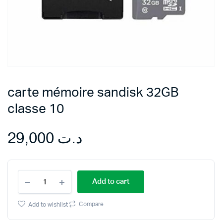
carte mémoire sandisk 32GB
classe 10
29,000
د.ت
carte
Add to cart
mémoire
sandisk
32GB
Compare
Add to wishlist
classe
10