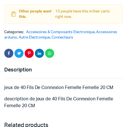
Femelle
Femelle
Other people want
13 people have this in their carts
20
this.
right now.
CM
quantity
Categories:
Accessoires & Composants Electronique
,
Accessoires
arduino
,
Autre Electronique
,
Connecteurs
Description
jeux de 40 Fils De Connexion Femelle Femelle 20 CM
description de jeux de 40 Fils De Connexion Femelle
Femelle 20 CM
Related products