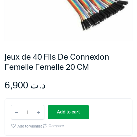
jeux de 40 Fils De Connexion
Femelle Femelle 20 CM
6,900
د.ت
jeux
Add to cart
de
40
Fils
Compare
Add to wishlist
De
Connexion