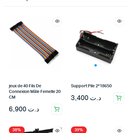
jeux de 40 Fils De
Support Pile 2*18650
Connexion Mâle Femelle 20
3,400
د.ت
CM
6,900
د.ت
38%
39%