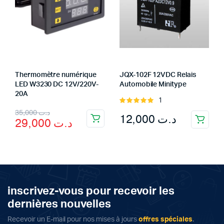
Thermomètre numérique
JQX-102F 12VDC Relais
LED W3230 DC 12V/220V-
Automobile Minitype
20A
1
Rated
Original
Current
5.00
out of
35,000
د.ت
12,000
د.ت
29,000
د.ت
5
price
price
was:
is:
د.ت 35,000.
د.ت 29,000.
inscrivez-vous pour recevoir les
dernières nouvelles
Recevoir un E-mail pour nos mises à jours
offres spéciales
.