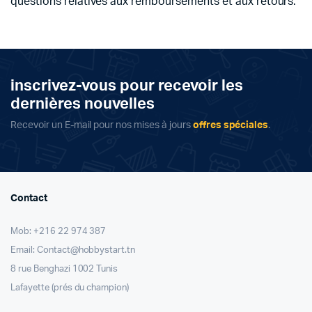
questions relatives aux remboursements et aux retours.
inscrivez-vous pour recevoir les
dernières nouvelles
Recevoir un E-mail pour nos mises à jours
offres spéciales
.
Contact
Mob: +216 22 974 387
Email: Contact@hobbystart.tn
8 rue Benghazi 1002 Tunis
Lafayette (prés du champion)