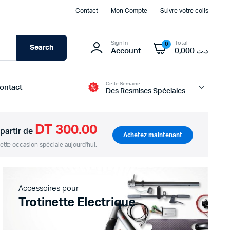
Contact
Mon Compte
Suivre votre colis
Sign In
Total
0
Search
Account
0,000
د.ت
Cette Semaine
ontact
Des Resmises Spéciales
DT 300.00
 partir de
Achetez maintenant
tte occasion spéciale aujourd'hui.
Modules d’alimentation et BMS
Batteries
Transformateur et Chargeur
Accessoires pour
Panneau Solaire
Trotinette Electrique
Boites d’alimentation