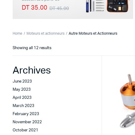
DT 35.00
DT 45.00
Imprimante 3D
Driver Mo
Home
Moteurs et actionneurs
Autre Moteurs et Actionneurs
Filaments et résine pour 3D
Moteur 
Sorted
Showing all 12 results
CNC & Laser
Moteurs 
by
latest
Accessoires imprimante 3D
Servomot
Archives
Autre Mot
June 2023
May 2023
April 2023
March 2023
February 2023
November 2022
October 2021