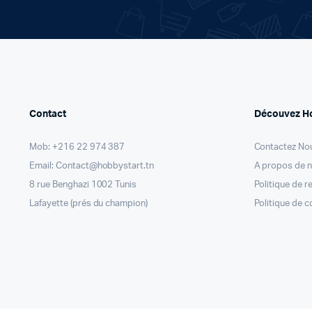
Contact
Découvez H
Mob: +216 22 974 387
Contactez No
Email: Contact@hobbystart.tn
A propos de 
8 rue Benghazi 1002 Tunis
Politique de 
Lafayette (prés du champion)
Politique de c