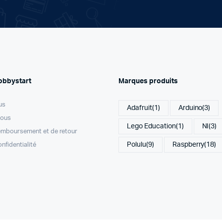
obbystart
Marques produits
us
Adafruit
(1)
Arduino
(3)
nous
Lego Education
(1)
NI
(3)
remboursement et de retour
Polulu
(9)
Raspberry
(18)
onfidentialité