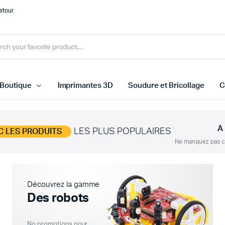
etour
Boutique
Imprimantes 3D
Soudure et Bricollage
C
A
LES PLUS POPULAIRES
C LES PRODUITS
rs Température et Humidité
Arduino
Ne manquez pas ce
rs de ligne
Raspberry Pi
rs Distances et Obstacles
Cartes ESP
Découvrez la gamme
urs Médicale
STM32 ARM
Des robots
 capteurs
Microbit
Autre carte
No promotions pour