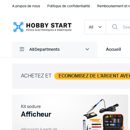
A propos de nous
Politique de confidentialité
Remboursement et r
Accueil
All Departments
ACHETEZ ET
ECONOMISEZ DE L'ARGENT AVE
Plaque d’essais Breadboard et PCB
Capteu
Accessoires arduino
Capteu
Accessoires Drones
Capteu
Kit sodure
Accessoires Raspberry Pi
Capte
Afficheur
Autre Electronique
Autres
Composants Electroniques
découvrez à partir de