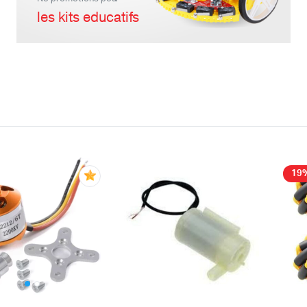
les kits educatifs
teur
Kit Robot
DC
Lego Education
pas à pas
Pack Arduino – raspberry pi
eur
eurs et Actionneurs
19