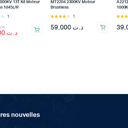
000KV 13T Kit Moteur
MT2204 2300KV Moteur
A2212
ss 1045L/R
Brushless
1000
1
1
Rated
Rated
4.00
out
3.00
nal
ent
59,000
د.ت
د.ت
of 5
out of
69,000
د.ت
5
د.ت 69,990.
د.ت 69,000.
ères nouvelles