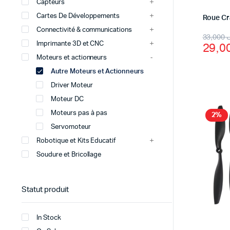
Capteurs
Cartes De Développements
Roue C
Connectivité & communications
Origi
Curr
33,000
Imprimante 3D et CNC
price
price
Moteurs et actionneurs
was:
is:
Autre Moteurs et Actionneurs
Driver Moteur
Moteur DC
Moteurs pas à pas
2%
Servomoteur
Robotique et Kits Educatif
Soudure et Bricollage
Statut produit
In Stock