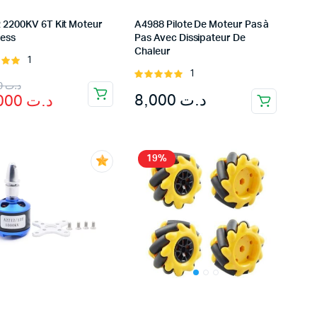
 2200KV 6T Kit Moteur
A4988 Pilote De Moteur Pas à
less
Pas Avec Dissipateur De
Chaleur
1
Rated
1
t of
Rated
inal
rent
72,000
د.ت
5.00
out of
8,000
د.ت
65,000
د.ت
5
e
e
:
د.ت 65,000.
د.ت 72,000.
19%