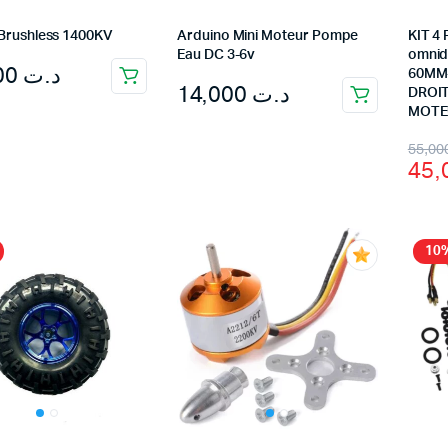
Brushless 1400KV
Arduino Mini Moteur Pompe
KIT 4
Eau DC 3-6v
omnidi
38,000
د.ت
60MM-
14,000
د.ت
DROI
MOTE
Orig
Cur
pric
pric
was
is:
10