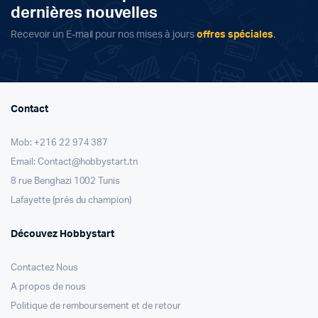
dernières nouvelles
Recevoir un E-mail pour nos mises à jours
offres spéciales
.
Contact
Mob: +216 22 974 387
Email: Contact@hobbystart.tn
8 rue Benghazi 1002 Tunis
Lafayette (prés du champion)
Découvez Hobbystart
Contactez Nous
A propos de nous
Politique de remboursement et de retour