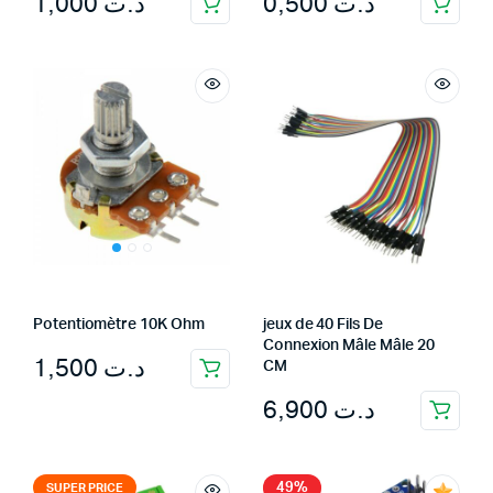
1,000
د.ت
0,500
د.ت
Potentiomètre 10K Ohm
jeux de 40 Fils De
Connexion Mâle Mâle 20
1,500
د.ت
CM
6,900
د.ت
49%
SUPER PRICE