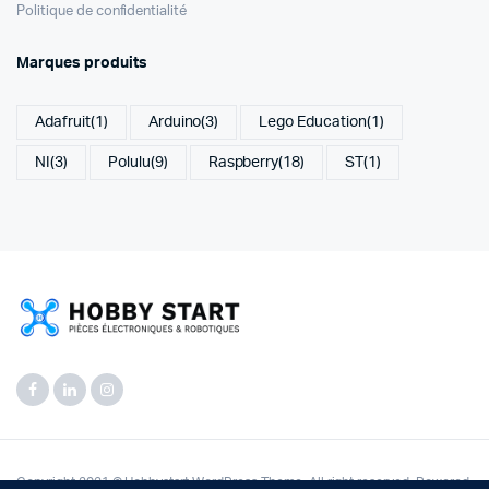
Politique de confidentialité
Marques produits
Adafruit
(1)
Arduino
(3)
Lego Education
(1)
NI
(3)
Polulu
(9)
Raspberry
(18)
ST
(1)
Copyright 2021 © Hobbystart WordPress Theme. All right reserved. Powered