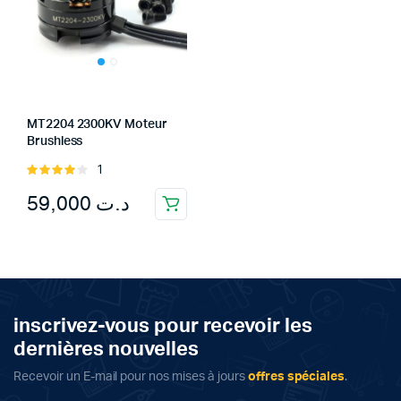
MT2204 2300KV Moteur
Brushless
1
Rated
4.00
out
59,000
د.ت
of 5
inscrivez-vous pour recevoir les
dernières nouvelles
Recevoir un E-mail pour nos mises à jours
offres spéciales
.