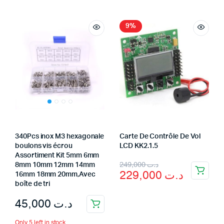
was:
is:
د.ت 29,000.
د.ت 12,000.
9%
340Pcs inox M3 hexagonale
Carte De Contrôle De Vol
boulons vis écrou
LCD KK2.1.5
Assortiment Kit 5mm 6mm
Original
Current
249,000
د.ت
8mm 10mm 12mm 14mm
229,000
د.ت
16mm 18mm 20mm,Avec
price
price
boîte de tri
was:
is:
45,000
د.ت
د.ت 249,000.
د.ت 229,000.
Only 5 left in stock