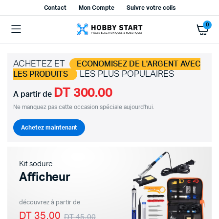
Contact
Mon Compte
Suivre votre colis
0
ACHETEZ ET
ECONOMISEZ DE L'ARGENT AVEC
LES PLUS POPULAIRES
LES PRODUITS
DT 300.00
A partir de
Ne manquez pas cette occasion spéciale aujourd'hui.
Achetez maintenant
Kit sodure
Afficheur
découvrez à partir de
DT 35.00
DT 45.00