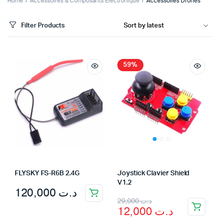
Home
Accessoires & Composants Electronique
Accessoires Drones
Filter Products
59%
FLYSKY FS-R6B 2.4G
Joystick Clavier Shield
V1.2
120,000
د.ت
Original
Current
29,000
د.ت
12,000
د.ت
price
price