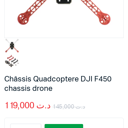
Châssis Quadcoptere DJI F450
chassis drone
119,000
د.ت
145,000
د.ت
Original
Current
Châssis