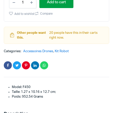
price
price
Add to cart
Quadcoptere
DJI
was:
is:
F450
Compare
Add to wishlist
chassis
drone
quantity
Other people want
20 people have this in their carts
this.
right now.
Categories:
Accessoires Drones
,
Kit Robot
Model: F450
‎Taille: 1.27 x 10.16 x 12.7 cm;
Poids: 952.54 Grams