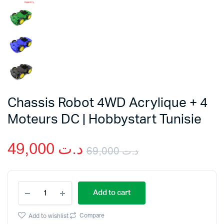
Chassis Robot 4WD Acrylique + 4
Moteurs DC | Hobbystart Tunisie
49,000
د.ت
69,000
د.ت
Original
Current
Chassis
price
price
Add to cart
Robot
4WD
was:
is:
Acrylique
Compare
Add to wishlist
+