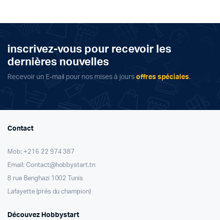
was:
is:
د.ت 199,000.
د.ت 155,000.
inscrivez-vous pour recevoir les
dernières nouvelles
Recevoir un E-mail pour nos mises à jours
offres spéciales
.
Contact
Mob: +216 22 974 387
Email: Contact@hobbystart.tn
8 rue Benghazi 1002 Tunis
Lafayette (prés du champion)
Découvez Hobbystart