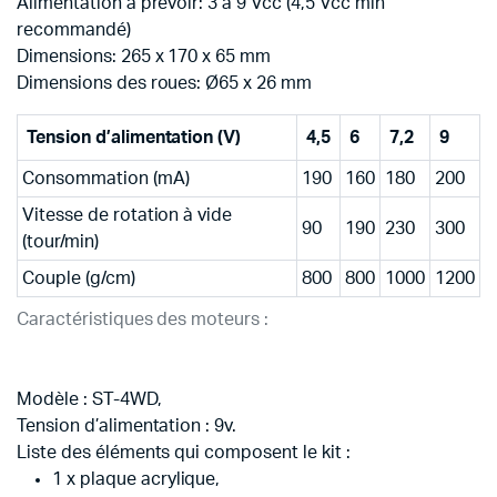
Alimentation à prévoir: 3 à 9 Vcc (4,5 Vcc min
recommandé)
Dimensions: 265 x 170 x 65 mm
Dimensions des roues: Ø65 x 26 mm
Tension d’alimentation (V)
4,5
6
7,2
9
Consommation (mA)
190
160
180
200
Vitesse de rotation à vide
90
190
230
300
(tour/min)
Couple (g/cm)
800
800
1000
1200
Caractéristiques des moteurs :
Modèle : ST-4WD,
Tension d’alimentation : 9v.
Liste des éléments qui composent le kit :
1 x plaque acrylique,