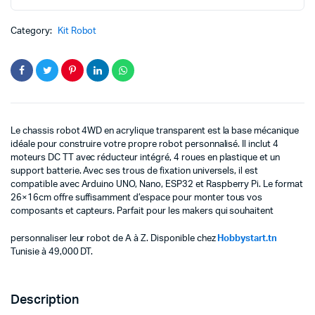
د.ت 69,000.
د.ت 49,000.
4
Moteurs
Category:
Kit Robot
DC
|
Hobbystart
Tunisie
quantity
Le chassis robot 4WD en acrylique transparent est la base mécanique
idéale pour construire votre propre robot personnalisé. Il inclut 4
moteurs DC TT avec réducteur intégré, 4 roues en plastique et un
support batterie. Avec ses trous de fixation universels, il est
compatible avec Arduino UNO, Nano, ESP32 et Raspberry Pi. Le format
26×16cm offre suffisamment d’espace pour monter tous vos
composants et capteurs. Parfait pour les makers qui souhaitent
personnaliser leur robot de A à Z. Disponible chez
Hobbystart.tn
Tunisie à 49,000 DT.
Description