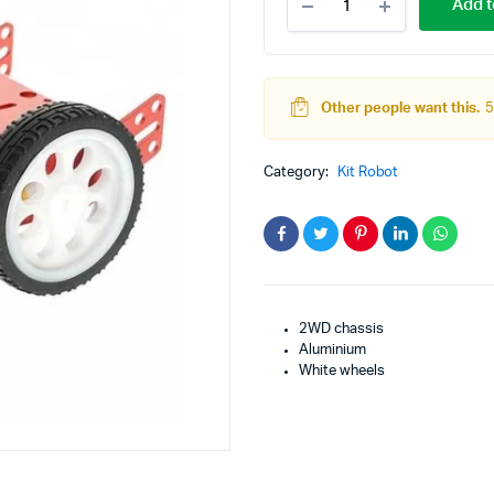
Add t
De
robot
Intelligent
2WD
En
Other people want this.
5
teur
Kit Robot
Alliage
D'aluminium
DC
Lego Education
chassis
Category:
Kit Robot
mbot
pas à pas
Pack Arduino – raspberry pi
quantity
eur
eurs et Actionneurs
2WD chassis
Aluminium
White wheels