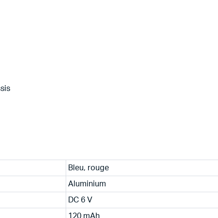
ssis
Bleu, rouge
Aluminium
DC 6 V
120 mAh