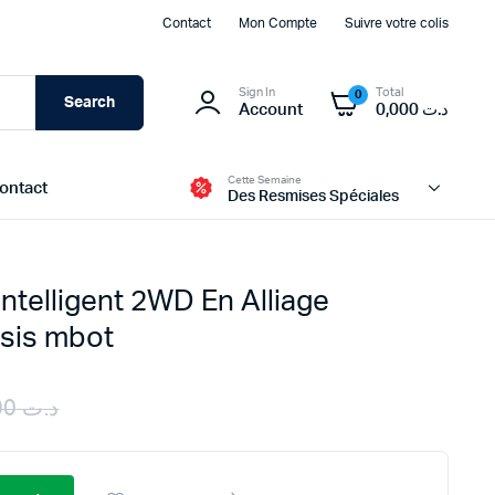
Contact
Mon Compte
Suivre votre colis
Sign In
Total
0
Search
Account
0,000
د.ت
Cette Semaine
ontact
Des Resmises Spéciales
Intelligent 2WD En Alliage
Modules d’alimentation et BMS
sis mbot
Batteries
Transformateur et Chargeur
45,000
د.ت
Panneau Solaire
Original
Current
Boites d’alimentation