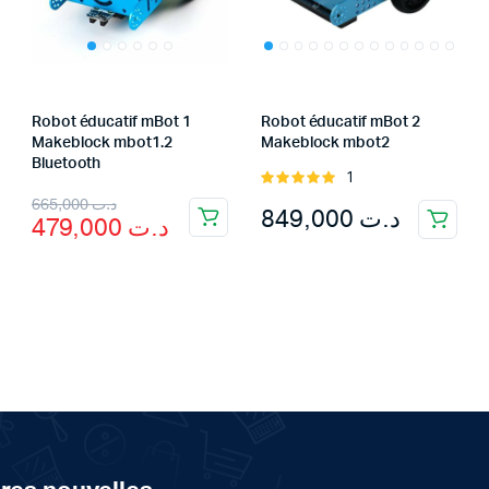
Robot éducatif mBot 1
Robot éducatif mBot 2
Makeblock mbot1.2
Makeblock mbot2
Bluetooth
1
Rated
Original
Current
5.00
out of
665,000
د.ت
849,000
د.ت
479,000
د.ت
5
price
price
was:
is:
د.ت 665,000.
د.ت 479,000.