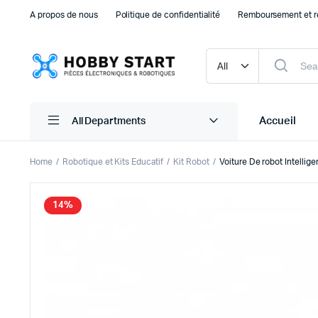
A propos de nous
Politique de confidentialité
Remboursement et r
Accueil
All Departments
Home
Robotique et Kits Educatif
Kit Robot
Voiture De robot Intelli
Plaque d’essais Breadboard et PCB
Capteu
14%
Accessoires arduino
Capteu
Accessoires Drones
Capteu
Accessoires Raspberry Pi
Capte
Autre Electronique
Autres
Composants Electroniques