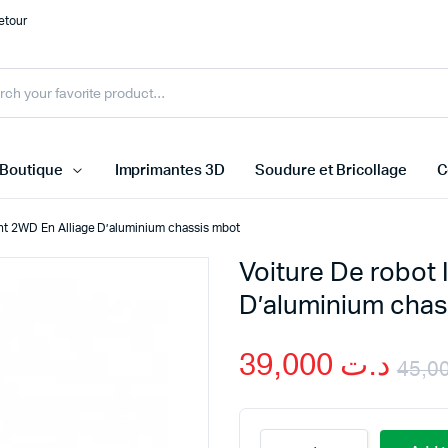
etour
Boutique
Imprimantes 3D
Soudure et Bricollage
C
gent 2WD En Alliage D’aluminium chassis mbot
Voiture De robot 
rs Température et Humidité
Arduino
D’aluminium chas
rs de ligne
Raspberry Pi
rs Distances et Obstacles
Cartes ESP
39,000
د.ت
urs Médicale
STM32 ARM
 capteurs
Microbit
Voiture
Autre carte