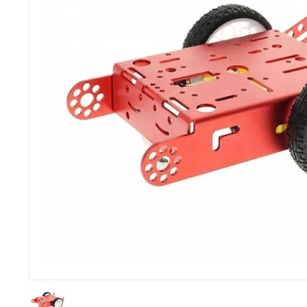
Imprimante 3D
Driver Mo
Filaments et résine pour 3D
Moteur 
CNC & Laser
Moteurs 
Accessoires imprimante 3D
Servomot
Autre Mot