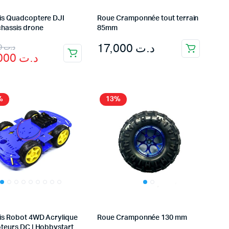
is Quadcoptere DJI
Roue Cramponnée tout terrain
chassis drone
85mm
inal
rent
17,000
د.ت
99,000
د.ت
89,000
د.ت
e
e
:
د.ت 99,000.
د.ت 89,000.
%
13%
is Robot 4WD Acrylique
Roue Cramponnée 130 mm
oteurs DC | Hobbystart