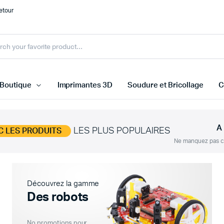
etour
Boutique
Imprimantes 3D
Soudure et Bricollage
C
A
LES PLUS POPULAIRES
C LES PRODUITS
rs Température et Humidité
Arduino
Ne manquez pas ce
rs de ligne
Raspberry Pi
rs Distances et Obstacles
Cartes ESP
Découvrez la gamme
urs Médicale
STM32 ARM
Des robots
 capteurs
Microbit
Autre carte
No promotions pour