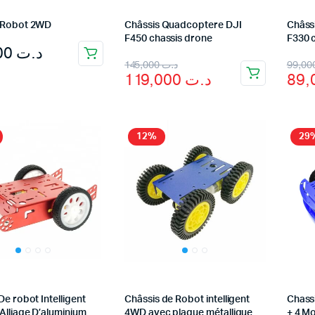
 Robot 2WD
Châssis Quadcoptere DJI
Châss
F450 chassis drone
F330 
25,000
د.ت
Original
Current
Orig
Cur
145,000
د.ت
119,000
د.ت
price
price
pric
pric
was:
is:
was
is:
د.ت 145,000.
د.ت 119,000.
12%
29
De robot Intelligent
Châssis de Robot intelligent
Chass
Alliage D’aluminium
4WD avec plaque métallique
+ 4 M