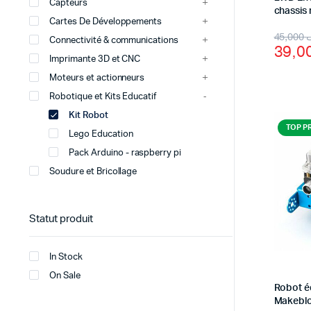
Capteurs
chassis
Cartes De Développements
Origi
Curr
45,000
Connectivité & communications
price
price
Imprimante 3D et CNC
was:
is:
Moteurs et actionneurs
Robotique et Kits Educatif
Kit Robot
TOP P
Lego Education
Pack Arduino - raspberry pi
Soudure et Bricollage
Statut produit
In Stock
On Sale
Robot é
Makeblo