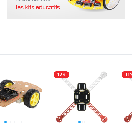
les kits educatifs
teur
Kit Robot
DC
Lego Education
pas à pas
Pack Arduino – raspberry pi
eur
eurs et Actionneurs
18%
11