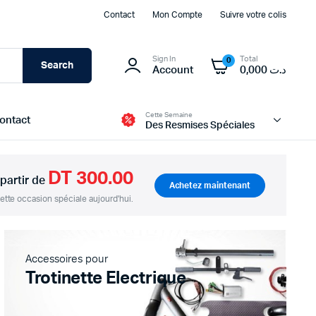
Contact
Mon Compte
Suivre votre colis
Sign In
Total
0
Search
Account
0,000
د.ت
Cette Semaine
ontact
Des Resmises Spéciales
DT 300.00
 partir de
Achetez maintenant
tte occasion spéciale aujourd'hui.
Modules d’alimentation et BMS
Batteries
Transformateur et Chargeur
Accessoires pour
Panneau Solaire
Trotinette Electrique
Boites d’alimentation