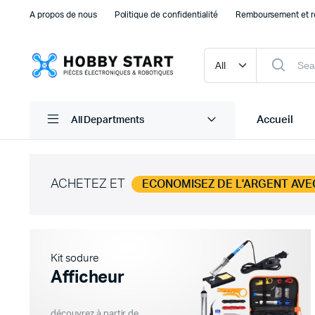
A propos de nous
Politique de confidentialité
Remboursement et r
Accueil
All Departments
ACHETEZ ET
ECONOMISEZ DE L'ARGENT AVE
Plaque d’essais Breadboard et PCB
Capteu
Accessoires arduino
Capteu
Accessoires Drones
Capteu
Kit sodure
Accessoires Raspberry Pi
Capte
Afficheur
Autre Electronique
Autres
Composants Electroniques
découvrez à partir de