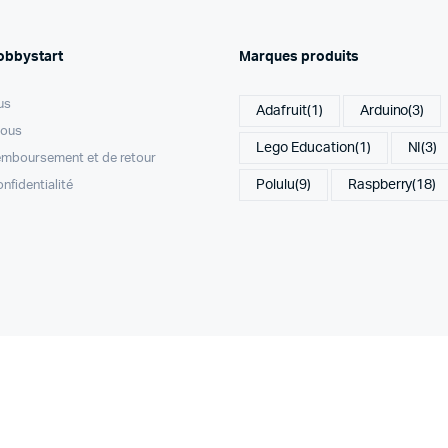
obbystart
Marques produits
us
Adafruit
(1)
Arduino
(3)
nous
Lego Education
(1)
NI
(3)
remboursement et de retour
Polulu
(9)
Raspberry
(18)
onfidentialité