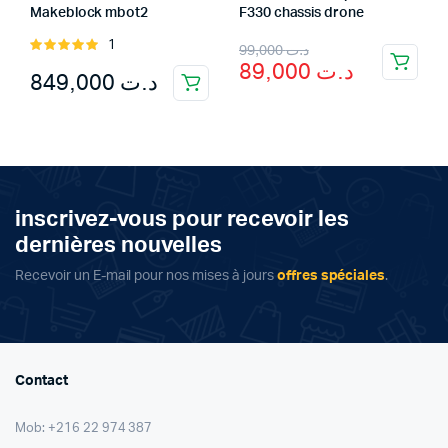
Makeblock mbot2
F330 chassis drone
Original
Current
1
Rated
99,000
د.ت
89,000
د.ت
5.00
out of
849,000
د.ت
price
price
5
was:
is:
د.ت 99,000.
د.ت 89,000.
inscrivez-vous pour recevoir les
dernières nouvelles
Recevoir un E-mail pour nos mises à jours
offres spéciales
.
Contact
Mob: +216 22 974 387