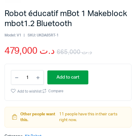
Robot éducatif mBot 1 Makeblock
mbot1.2 Bluetooth
Model:
V1
SKU:
UKDA85RT-1
479,000
د.ت
665,000
د.ت
Original
Current
Robot
price
price
Add to cart
éducatif
mBot
was:
is:
1
Compare
Add to wishlist
Makeblock
mbot1.2
Bluetooth
quantity
Other people want
11 people have this in their carts
this.
right now.