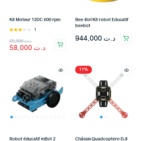
Kit Moteur 12DC 600 rpm
Bee-Bot Kit robot Educatif
beebot
1
Rated
944,000
د.ت
3.00
Original
Current
65,000
د.ت
out of
58,000
د.ت
5
price
price
was:
is:
د.ت 65,000.
د.ت 58,000.
11%
Robot éducatif mBot 2
Châssis Quadcoptere DJI