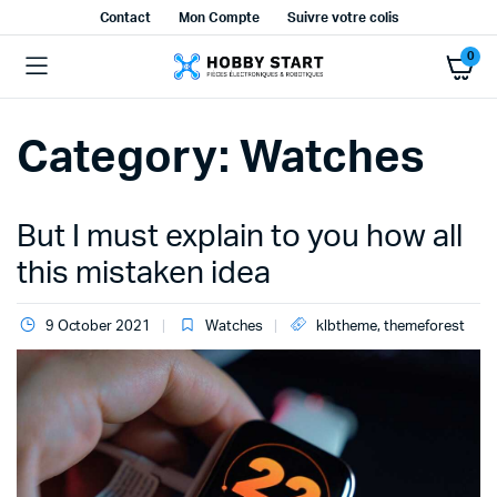
Contact
Mon Compte
Suivre votre colis
0
Category:
Watches
But I must explain to you how all
this mistaken idea
9 October 2021
Watches
klbtheme
,
themeforest