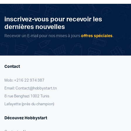
inscrivez-vous pour recevoir les
dernières nouvelles
Recevoir un E-mail pour nos mises à jours
offres spéciales
.
Contact
Mob: +216 22 974 387
Email: Contact@hobbystart.tn
8 rue Benghazi 1002 Tunis
Lafayette (prés du champion)
Découvez Hobbystart