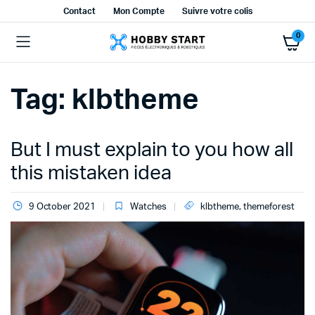
Contact
Mon Compte
Suivre votre colis
0
Tag:
klbtheme
But I must explain to you how all
this mistaken idea
9 October 2021
Watches
klbtheme
,
themeforest