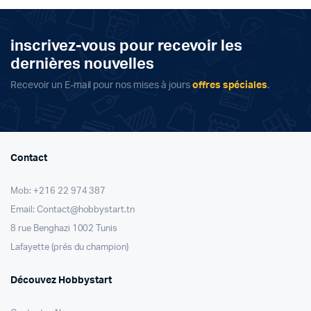
inscrivez-vous pour recevoir les
dernières nouvelles
Recevoir un E-mail pour nos mises à jours
offres spéciales
.
Contact
Mob: +216 22 974 387
Email: Contact@hobbystart.tn
8 rue Benghazi 1002 Tunis
Lafayette (prés du champion)
Découvez Hobbystart