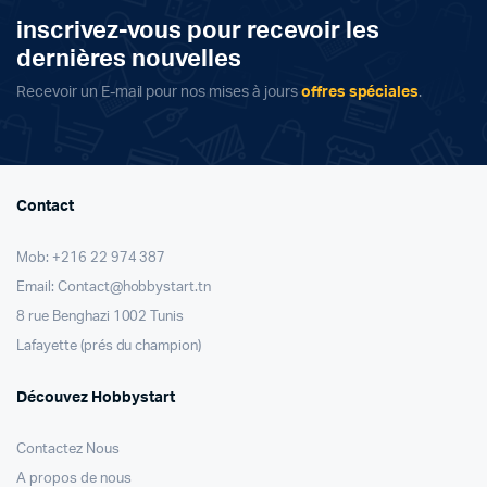
inscrivez-vous pour recevoir les
dernières nouvelles
Recevoir un E-mail pour nos mises à jours
offres spéciales
.
Contact
Mob: +216 22 974 387
Email: Contact@hobbystart.tn
8 rue Benghazi 1002 Tunis
Lafayette (prés du champion)
Découvez Hobbystart
Contactez Nous
A propos de nous