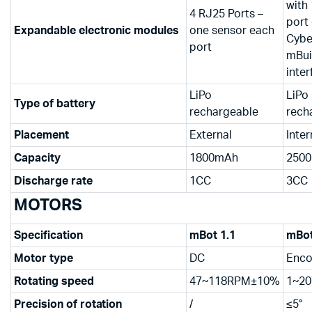
with
4 RJ25 Ports –
port 
Expandable electronic modules
one sensor each
Cybe
port
mBui
inter
LiPo
LiPo
Type of battery
rechargeable
rech
Placement
External
Inter
Capacity
1800mAh
250
Discharge rate
1CC
3CC
MOTORS
Speci
fication
mBot 1.1
mBo
Motor type
DC
Enco
Rotating speed
47~118RPM±10%
1~2
Precision of rotation
/
≤5°