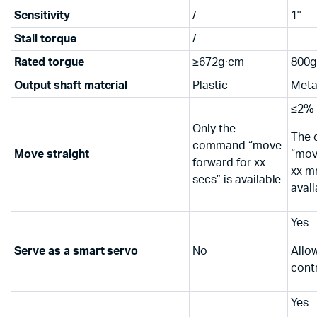
Sensitivity
/
1°
Stall torque
/
Rated torgue
≥672g·cm
800g
Output shaft material
Plastic
Meta
≤2% 
Only the
The
command “move
Move straight
“mov
forward for xx
xx m
secs” is available
avail
Yes
Serve as a smart servo
No
Allo
contr
Yes