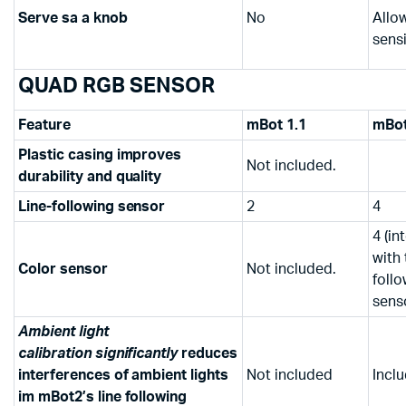
Serve sa a knob
No
Allo
sensi
QUAD RGB SENSOR
Feature
mBot 1.1
mBo
Plastic casing improves
Not included.
durability and quality
Line-following sensor
2
4
4 (in
with 
Color sensor
Not included.
foll
sens
Ambient light
calibration
significantly
reduces
interferences of ambient lights
Not included
Incl
im mBot2’s line following