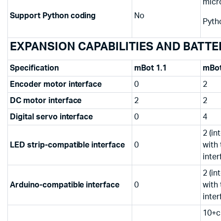
micr
Support
Python
coding
No
Pyth
EXPANSION CAPABILITIES AND BATTE
Specification
mBot 1.1
mBo
Encoder motor interface
0
2
DC motor interface
2
2
Digital servo interface
0
4
2 (in
LED strip-compatible interface
0
with
inter
2 (in
Arduino
-compatible interface
0
with
inter
10+c