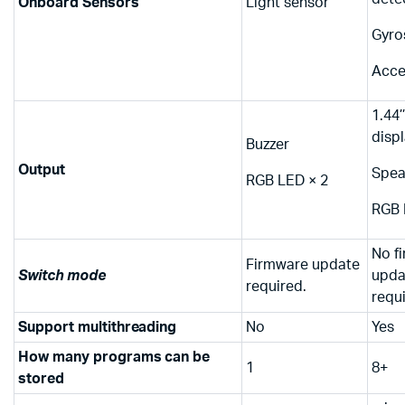
Onboard Sensors
Light sensor
Gyro
Acce
1.44’
disp
Buzzer
Output
Spea
RGB LED × 2
RGB 
No f
Firmware update
Switch mode
upda
required.
requ
Support
multithreading
No
Yes
How many programs can be
1
8+
stored