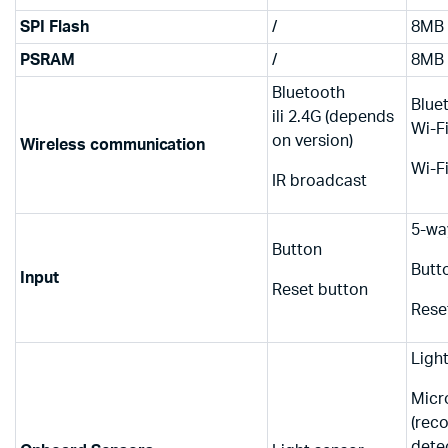
SPI Flash
/
8MB
PSRAM
/
8MB
Bluetooth
Blue
ili 2.4G (depends
Wi-F
on version)
Wireless communication
Wi-F
IR broadcast
5-wa
Button
Butt
Input
Reset button
Rese
Ligh
Micr
(rec
dete