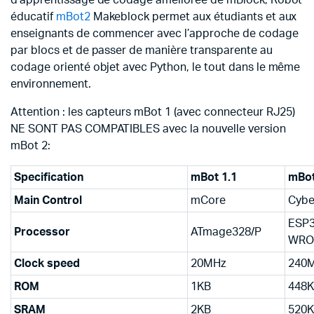
d’apprentissage de codage améliorée de mBlock,
Robot
éducatif
mBot2
Makeblock
permet aux étudiants et aux
enseignants de commencer avec l’approche de codage
par blocs et de passer de manière transparente au
codage orienté objet avec Python, le tout dans le même
environnement.
Attention : les capteurs mBot 1 (avec connecteur RJ25)
NE SONT PAS COMPATIBLES avec la nouvelle version
mBot 2:
Speci
fication
mBot 1.1
mBo
Main Control
mCore
Cybe
ESP3
Processor
ATmage328/P
WRO
Clock speed
20MHz
240
ROM
1KB
448
SRAM
2KB
520