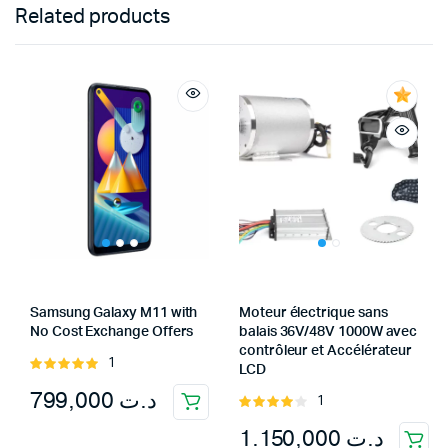
Related products
Samsung Galaxy M11 with
Moteur électrique sans
No Cost Exchange Offers
balais 36V/48V 1000W avec
contrôleur et Accélérateur
1
Rated
LCD
5.00
out of
799,000
د.ت
1
5
Rated
4.00
out
1.150,000
د.ت
of 5