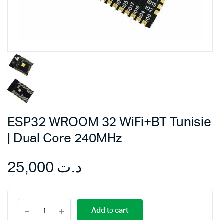
ESP32 WROOM 32 WiFi+BT Tunisie
| Dual Core 240MHz
25,000
د.ت
ESP32
Add to cart
WROOM