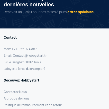
dernières nouvelles
Recevoir un E-mail pour nos mises à jours
offres spéciales
.
Contact
Mob: +216 22 974 387
Email: Contact@hobbystart.tn
8 rue Benghazi 1002 Tunis
Lafayette (prés du champion)
Découvez Hobbystart
Contactez Nous
A propos de nous
Politique de remboursement et de retour