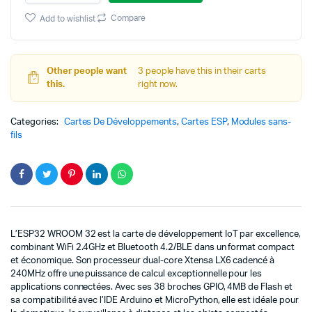
32
WiFi+BT
Compare
Add to wishlist
Tunisie
|
Dual
Core
Other people want
3 people have this in their carts
240MHz
this.
right now.
quantity
Categories:
Cartes De Développements
,
Cartes ESP
,
Modules sans-
fils
L’ESP32 WROOM 32 est la carte de développement IoT par excellence,
combinant WiFi 2.4GHz et Bluetooth 4.2/BLE dans un format compact
et économique. Son processeur dual-core Xtensa LX6 cadencé à
240MHz offre une puissance de calcul exceptionnelle pour les
applications connectées. Avec ses 38 broches GPIO, 4MB de Flash et
sa compatibilité avec l’IDE Arduino et MicroPython, elle est idéale pour