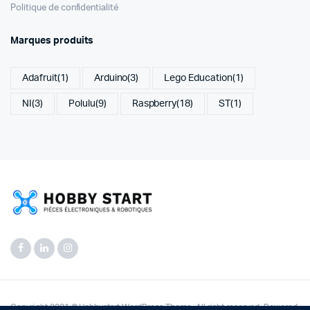
Politique de confidentialité
Marques produits
Adafruit
(1)
Arduino
(3)
Lego Education
(1)
NI
(3)
Polulu
(9)
Raspberry
(18)
ST
(1)
Copyright 2021 © Hobbystart WordPress Theme. All right reserved. Powered