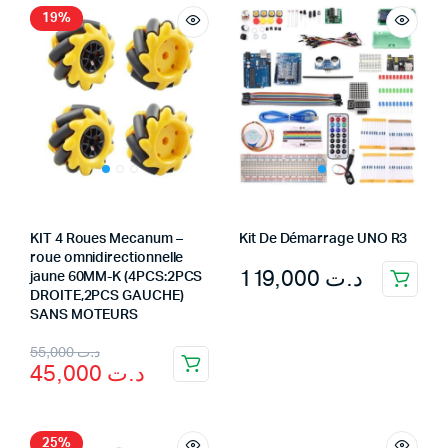
19%
KIT 4 Roues Mecanum –
Kit De Démarrage UNO R3
roue omnidirectionnelle
119,000
د.ت
jaune 60MM-K (4PCS:2PCS
DROITE,2PCS GAUCHE)
SANS MOTEURS
Original
Current
55,000
د.ت
45,000
د.ت
price
price
was:
is:
25%