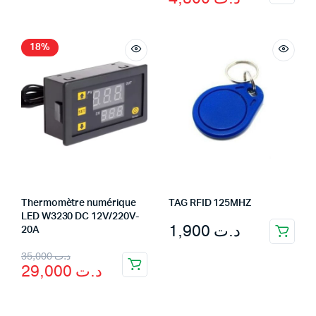
price
price
was:
is:
د.ت 6,500.
د.ت 4,800.
18%
Thermomètre numérique
TAG RFID 125MHZ
LED W3230 DC 12V/220V-
1,900
د.ت
20A
Original
Current
35,000
د.ت
29,000
د.ت
price
price
was:
is: