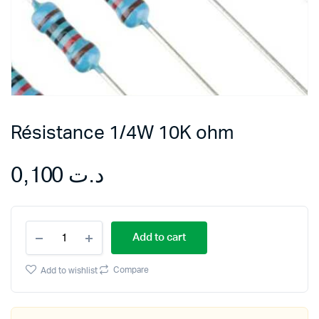
Résistance 1/4W 10K ohm
0,100
د.ت
Résistance
Add to cart
1/4W
10K
ohm
Compare
Add to wishlist
quantity