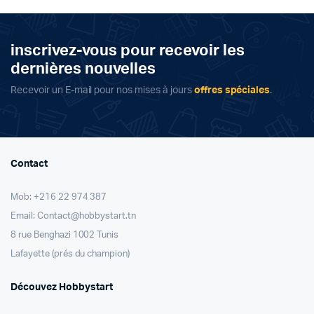
د.ت 35,000.
د.ت 29,000.
inscrivez-vous pour recevoir les
dernières nouvelles
Recevoir un E-mail pour nos mises à jours
offres spéciales
.
Contact
Mob: +216 22 974 387
Email: Contact@hobbystart.tn
8 rue Benghazi 1002 Tunis
Lafayette (prés du champion)
Découvez Hobbystart