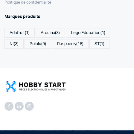
Politique de confidentialité
Marques produits
Adafruit
(1)
Arduino
(3)
Lego Education
(1)
NI
(3)
Polulu
(9)
Raspberry
(18)
ST
(1)
Copyright 2021 © Hobbystart WordPress Theme. All right reserved. Powered