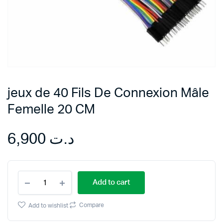
jeux de 40 Fils De Connexion Mâle
Femelle 20 CM
6,900
د.ت
jeux
Add to cart
de
40
Fils
Compare
Add to wishlist
De
Connexion