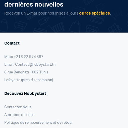
dernières nouvelles
Recevoir un E-mail pour nos mises à jours
offres spéciales
.
Contact
Mob: +216 22 974 387
Email: Contact@hobbystart.tn
8 rue Benghazi 1002 Tunis
Lafayette (prés du champion)
Découvez Hobbystart
Contactez Nous
A propos de nous
Politique de remboursement et de retour