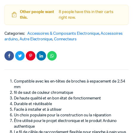
Mâle
Femelle
Other people want
8 people have this in their carts
20
this.
right now.
CM
quantity
Categories:
Accessoires & Composants Electronique
,
Accessoires
arduino
,
Autre Electronique
,
Connecteurs
Compatible avec les en-têtes de broches à espacement de 2,54
mm
fil de saut de couleur chromatique
De haute qualité et en bon état de fonctionnement
Durable et réutilisable
Facile à installer et à utiliser
Un choix populaire pour la construction ou la réparation
Être utilisé pour le projet électronique et le produit Arduino
authentique
Le fil de câble de raccordement flexible pour planche à pain vous