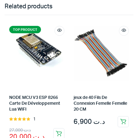
Related products
TOP PRODUCT
NODE MCU V3 ESP 8266
jeux de 40 Fils De
Carte De Développement
Connexion Femelle Femelle
Lua WIFI
20 CM
6,900
د.ت
1
Rated
5.00
out of
Original
Current
27,000
د.ت
5
20,000
د.ت