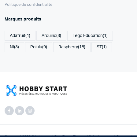
Politique de confidentialité
Marques produits
Adafruit
(1)
Arduino
(3)
Lego Education
(1)
NI
(3)
Polulu
(9)
Raspberry
(18)
ST
(1)
Copyright 2021 © Hobbystart WordPress Theme. All right reserved. Powered