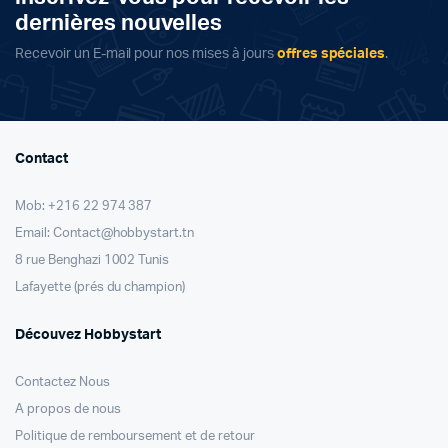
dernières nouvelles
Recevoir un E-mail pour nos mises à jours
offres spéciales
.
Contact
Mob: +216 22 974 387
Email: Contact@hobbystart.tn
8 rue Benghazi 1002 Tunis
Lafayette (prés du champion)
Découvez Hobbystart
Contactez Nous
A propos de nous
Politique de remboursement et de retour