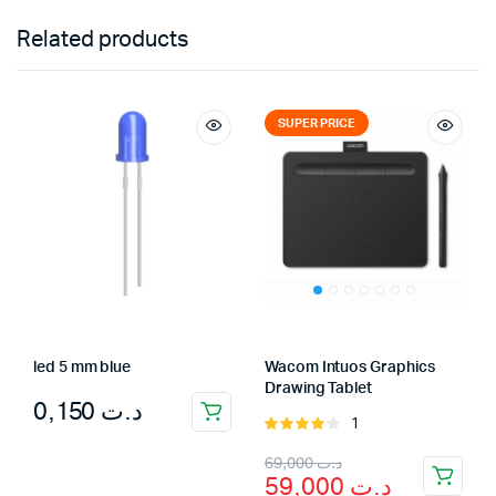
Related products
SUPER PRICE
led 5 mm blue
Wacom Intuos Graphics
Drawing Tablet
0,150
د.ت
1
Rated
4.00
out
Original
Current
69,000
د.ت
of 5
59,000
د.ت