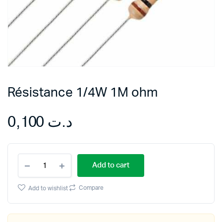
Résistance 1/4W 1M ohm
0,100
د.ت
Résistance
Add to cart
1/4W
1M
ohm
Compare
Add to wishlist
quantity