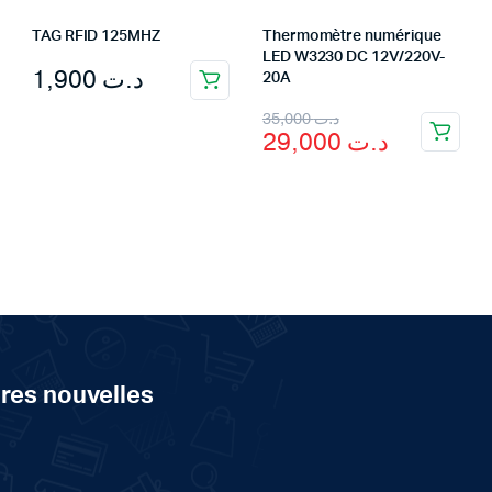
TAG RFID 125MHZ
Thermomètre numérique
LED W3230 DC 12V/220V-
1,900
د.ت
20A
Original
Current
35,000
د.ت
29,000
د.ت
price
price
was:
is:
د.ت 35,000.
د.ت 29,000.
ères nouvelles