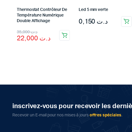
Thermostat Contrôleur De
Led 5 mm verte
Température Numérique
0,150
د.ت
Double Affichage
Original
Current
35,000
د.ت
22,000
د.ت
price
price
was:
is:
د.ت 35,000.
د.ت 22,000.
inscrivez-vous pour recevoir les derni
Recevoir un E-mail pour nos mises à jours
offres spéciales
.