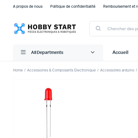
A propos de nous
Politique de confidentialité
Remboursement et r
Products
search
Accueil
All Departments
Home
Accessoires & Composants Electronique
Accessoires arduino
Plaque d’essais Breadboard et PCB
Capteu
Accessoires arduino
Capteu
Accessoires Drones
Capteu
Accessoires Raspberry Pi
Capte
Autre Electronique
Autres
Composants Electroniques