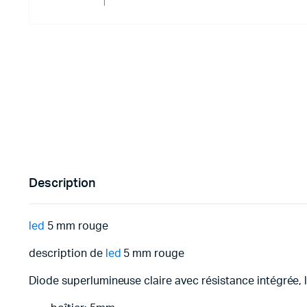
Imprimante 3D
Driver Mo
Filaments et résine pour 3D
Moteur 
CNC & Laser
Moteurs 
Accessoires imprimante 3D
Servomot
Autre Mot
Description
led
5 mm rouge
description de
led
5 mm rouge
Diode superlumineuse claire avec résistance intégrée, 