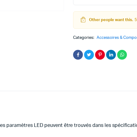
rouge
quantity
Other people want this.
5
teur
Kit Robot
Categories:
Accessoires & Compos
DC
Lego Education
pas à pas
Pack Arduino – raspberry pi
eur
eurs et Actionneurs
les paramètres LED peuvent être trouvés dans les spécificati