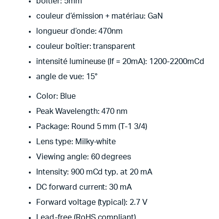
boîtier: 5mm
couleur d’émission + matériau: GaN
longueur d’onde: 470nm
couleur boîtier: transparent
intensité lumineuse (If = 20mA): 1200-2200mCd
angle de vue: 15°
Color: Blue
Peak Wavelength: 470 nm
Package: Round 5 mm (T-1 3/4)
Lens type: Milky-white
Viewing angle: 60 degrees
Intensity: 900 mCd typ. at 20 mA
DC forward current: 30 mA
Forward voltage (typical): 2.7 V
Lead-free (RoHS compliant)