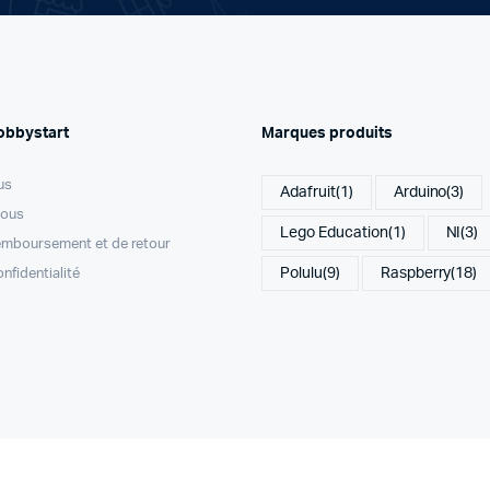
obbystart
Marques produits
us
Adafruit
(1)
Arduino
(3)
nous
Lego Education
(1)
NI
(3)
remboursement et de retour
Polulu
(9)
Raspberry
(18)
onfidentialité