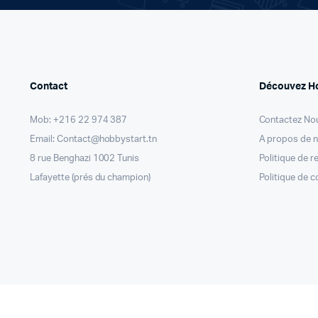
Contact
Découvez H
Mob: +216 22 974 387
Contactez No
Email: Contact@hobbystart.tn
A propos de 
8 rue Benghazi 1002 Tunis
Politique de 
Lafayette (prés du champion)
Politique de c