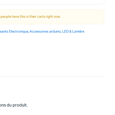
Autre Alimentation
 people have this in their carts right now.
Afficheurs
ants Electronique
,
Accessoires arduino
,
LED & Lumiére
Connectivité, communications & IOT
Appareils de mesures
Soudure et Bricollage
ons du produit.