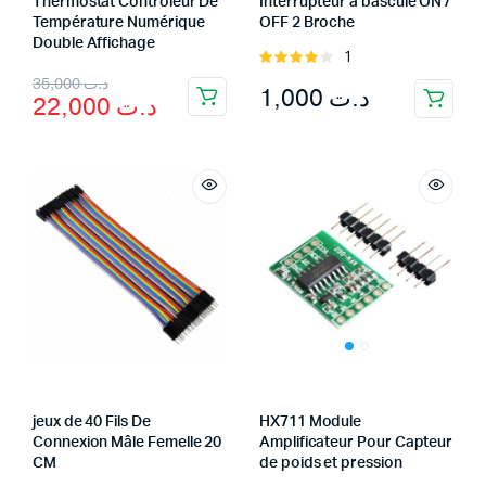
Thermostat Contrôleur De
Interrupteur à bascule ON /
Température Numérique
OFF 2 Broche
Double Affichage
1
Rated
Original
Current
4.00
out
35,000
د.ت
1,000
د.ت
22,000
د.ت
of 5
price
price
was:
is:
د.ت 35,000.
د.ت 22,000.
jeux de 40 Fils De
HX711 Module
Connexion Mâle Femelle 20
Amplificateur Pour Capteur
CM
de poids et pression