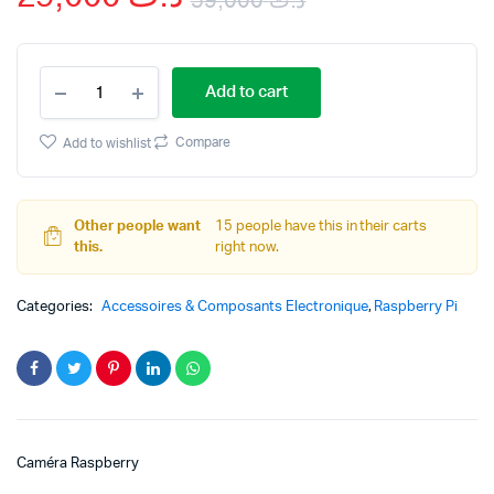
59,000
د.ت
Original
Current
Caméra
price
price
Add to cart
Raspberry
5MP
was:
is:
REV
Compare
Add to wishlist
1.3
د.ت 59,000.
د.ت 29,000.
quantity
Other people want
15 people have this in their carts
this.
right now.
Categories:
Accessoires & Composants Electronique
,
Raspberry Pi
Caméra Raspberry