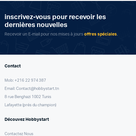
inscrivez-vous pour recevoir les
dernières nouvelles
Recevoir un E-mail pour nos mises à jours
offres spéciales
.
Contact
Mob: +216 22 974 387
Email: Contact@hobbystart.tn
8 rue Benghazi 1002 Tunis
Lafayette (prés du champion)
Découvez Hobbystart
Contactez Nous