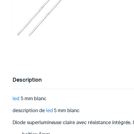
Imprimante 3D
Driver Mo
Filaments et résine pour 3D
Moteur 
CNC & Laser
Moteurs 
Accessoires imprimante 3D
Servomot
Autre Mot
Description
led
5 mm blanc
description de
led
5 mm blanc
Diode superlumineuse claire avec résistance intégrée, 