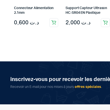
Connecteur Alimentation
Support Capteur Ultrason
2.1mm
HC-SR04 EN Plastique
0,600
د.ت
2,000
د.ت
inscrivez-vous pour recevoir les derni
Recevoir un E-mail pour nos mises à jours
offres spéciales
.