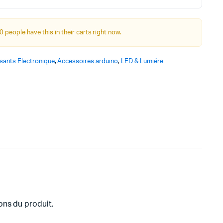
Autre Alimentation
0 people have this in their carts right now.
Afficheurs
ants Electronique
,
Accessoires arduino
,
LED & Lumiére
Connectivité, communications & IOT
Appareils de mesures
Soudure et Bricollage
ons du produit.