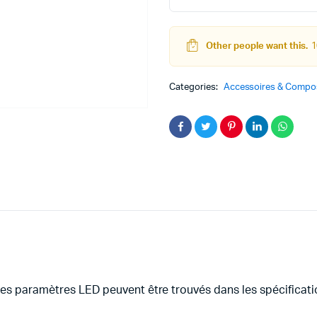
blanc
quantity
Other people want this.
1
teur
Kit Robot
Categories:
Accessoires & Compos
DC
Lego Education
pas à pas
Pack Arduino – raspberry pi
eur
eurs et Actionneurs
les paramètres LED peuvent être trouvés dans les spécificati