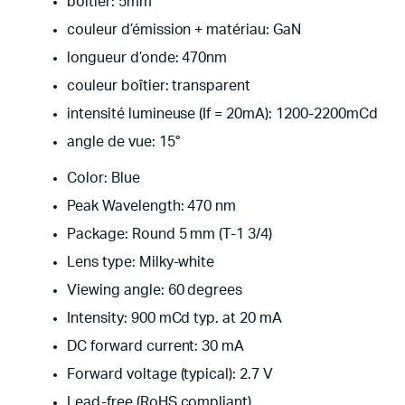
boîtier: 5mm
couleur d’émission + matériau: GaN
longueur d’onde: 470nm
couleur boîtier: transparent
intensité lumineuse (If = 20mA): 1200-2200mCd
angle de vue: 15°
Color: Blue
Peak Wavelength: 470 nm
Package: Round 5 mm (T-1 3/4)
Lens type: Milky-white
Viewing angle: 60 degrees
Intensity: 900 mCd typ. at 20 mA
DC forward current: 30 mA
Forward voltage (typical): 2.7 V
Lead-free (RoHS compliant)