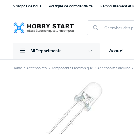
A propos de nous
Politique de confidentialité
Remboursement et r
Products
search
Accueil
All Departments
Home
Accessoires & Composants Electronique
Accessoires arduino
Plaque d’essais Breadboard et PCB
Capteu
Accessoires arduino
Capteu
Accessoires Drones
Capteu
Accessoires Raspberry Pi
Capte
Autre Electronique
Autres
Composants Electroniques