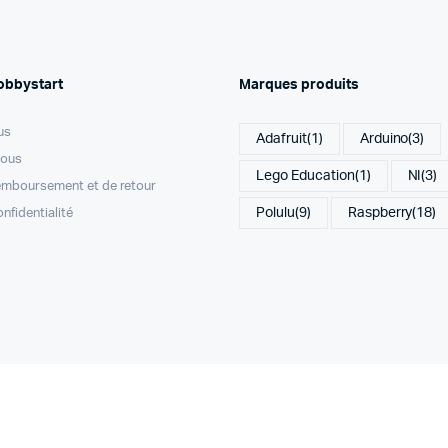
obbystart
Marques produits
us
Adafruit
(1)
Arduino
(3)
nous
Lego Education
(1)
NI
(3)
remboursement et de retour
Polulu
(9)
Raspberry
(18)
onfidentialité