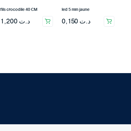
fils crocodile 40 CM
led 5 mm jaune
1,200
د.ت
0,150
د.ت