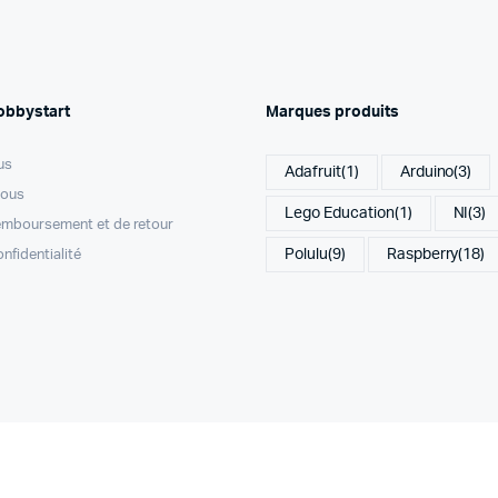
obbystart
Marques produits
us
Adafruit
(1)
Arduino
(3)
nous
Lego Education
(1)
NI
(3)
remboursement et de retour
Polulu
(9)
Raspberry
(18)
onfidentialité