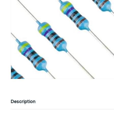
Imprimante 3D
Driver Mo
Filaments et résine pour 3D
Moteur 
CNC & Laser
Moteurs 
Accessoires imprimante 3D
Servomot
Autre Mot
Description