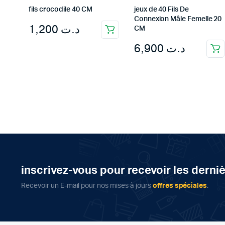
fils crocodile 40 CM
jeux de 40 Fils De
Connexion Mâle Femelle 20
1,200
د.ت
CM
6,900
د.ت
inscrivez-vous pour recevoir les derni
Recevoir un E-mail pour nos mises à jours
offres spéciales
.