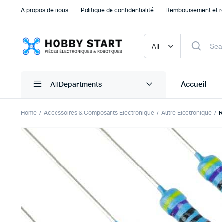
A propos de nous
Politique de confidentialité
Remboursement et r
Accueil
All Departments
Home
Accessoires & Composants Electronique
Autre Electronique
R
Plaque d’essais Breadboard et PCB
Capteu
Accessoires arduino
Capteu
Accessoires Drones
Capteu
Accessoires Raspberry Pi
Capte
Autre Electronique
Autres
Composants Electroniques