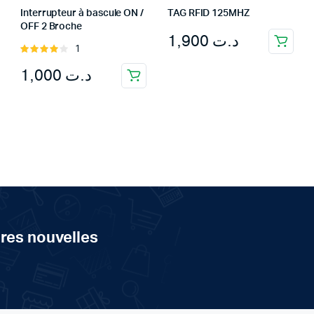
Interrupteur à bascule ON /
TAG RFID 125MHZ
OFF 2 Broche
1,900
د.ت
1
Rated
4.00
out
1,000
د.ت
of 5
ères nouvelles