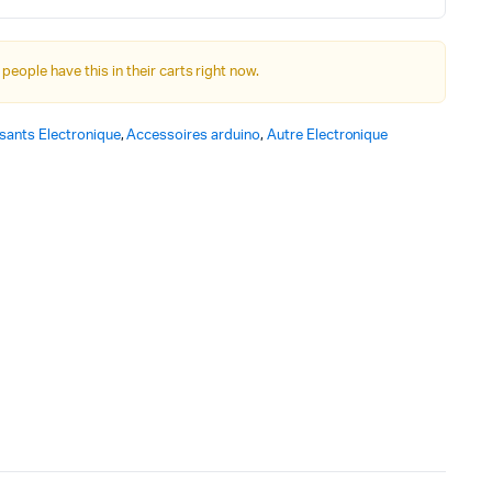
Autre Alimentation
 people have this in their carts right now.
Afficheurs
ants Electronique
,
Accessoires arduino
,
Autre Electronique
Connectivité, communications & IOT
Appareils de mesures
Soudure et Bricollage