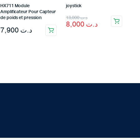
HX711 Module
joystick
Amplificateur Pour Capteur
Original
Current
13,000
د.ت
de poids et pression
8,000
د.ت
price
price
7,900
د.ت
was:
is:
د.ت 13,000.
د.ت 8,000.