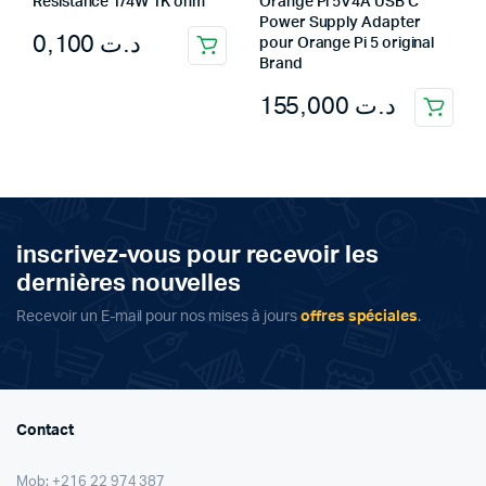
Résistance 1/4W 1K ohm
Orange Pi 5V4A USB C
Power Supply Adapter
0,100
د.ت
pour Orange Pi 5 original
Brand
155,000
د.ت
inscrivez-vous pour recevoir les
dernières nouvelles
Recevoir un E-mail pour nos mises à jours
offres spéciales
.
Contact
Mob: +216 22 974 387