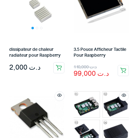
dissipateur de chaleur
3.5 Pouce Afficheur Tactile
radiateur pour Raspberry
Pour Raspberry
Original
Current
2,000
د.ت
110,000
د.ت
99,000
د.ت
price
price
was:
is:
د.ت 110,000.
د.ت 99,000.