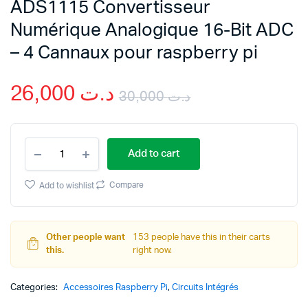
ADS1115 Convertisseur
Numérique Analogique 16-Bit ADC
– 4 Cannaux pour raspberry pi
26,000
د.ت
30,000
د.ت
Original
Current
ADS1115
price
price
Add to cart
Convertisseur
Numérique
was:
is:
Analogique
Compare
Add to wishlist
16-
د.ت 30,000.
د.ت 26,000.
Bit
ADC
–
Other people want
153 people have this in their carts
4
this.
right now.
Cannaux
pour
Categories:
raspberry
Accessoires Raspberry Pi
,
Circuits Intégrés
pi