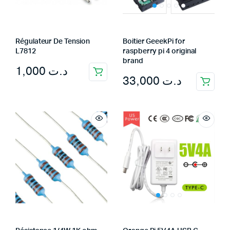
Régulateur De Tension
Boitier GeeekPi for
L7812
raspberry pi 4 original
brand
1,000
د.ت
33,000
د.ت