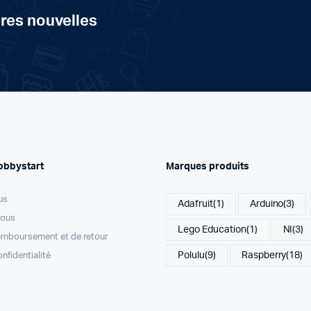
ères nouvelles
obbystart
Marques produits
us
Adafruit
(1)
Arduino
(3)
nous
Lego Education
(1)
NI
(3)
remboursement et de retour
Polulu
(9)
Raspberry
(18)
onfidentialité