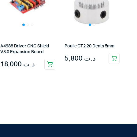
A4988 Driver CNC Shield
Poulie GT2 20 Dents 5mm
V3.0 Expansion Board
5,800
د.ت
18,000
د.ت