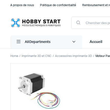
A propos de nous
Politique de confidentialité
Remboursement et r
Products
search
Accueil
All Departments
Home
Imprimante 3D et CNC
Accessoires imprimante 3D
Moteur Pa
Plaque d’essais Breadboard et PCB
Capteu
Accessoires arduino
Capteu
Accessoires Drones
Capteu
Accessoires Raspberry Pi
Capte
Autre Electronique
Autres
Composants Electroniques