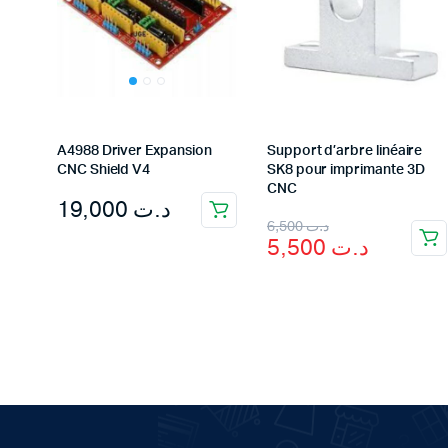
A4988 Driver Expansion
Support d’arbre linéaire
CNC Shield V4
SK8 pour imprimante 3D
CNC
19,000
د.ت
Original
Current
6,500
د.ت
5,500
د.ت
price
price
was:
is:
د.ت 6,500.
د.ت 5,500.