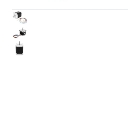
Imprimante 3D
Driver Mo
Filaments et résine pour 3D
Moteur 
CNC & Laser
Moteurs 
Accessoires imprimante 3D
Servomot
Autre Mot