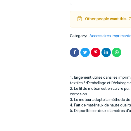
Pas
Nema
23
Other people want this.
7
HS7628
quantity
teur
Kit Robot
Category:
Accessoires imprimant
DC
Lego Education
pas à pas
Pack Arduino – raspberry pi
eur
eurs et Actionneurs
1. largement utilisé dans les impri
textiles / d’emballage et l’éclairage 
2. Le fil du moteur est en cuivre pur
corrosion
3. Le moteur adopte la méthode de s
4. Fait de matériaux de haute qualit
5. Disponible en deux diamètres d’