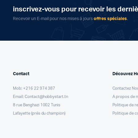
inscrivez-vous pour recevoir les derni
Recevoir un E-mail pour nos mises à jours
offres spéciales
.
Contact
Découvez H
Mob: +216 22 974 387
Contactez No
Email: Contact@hobbystart.tn
A propos de 
8 rue Benghazi 1002 Tunis
Politique de 
Lafayette (prés du champion)
Politique de c