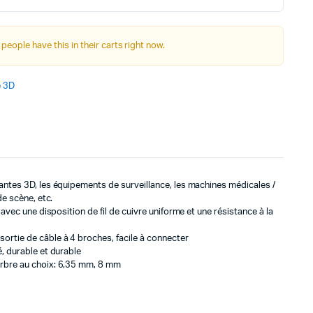
Autre Alimentation
 people have this in their carts right now.
Afficheurs
e 3D
Connectivité, communications & IOT
Appareils de mesures
Soudure et Bricollage
mantes 3D, les équipements de surveillance, les machines médicales /
de scène, etc.
, avec une disposition de fil de cuivre uniforme et une résistance à la
ortie de câble à 4 broches, facile à connecter
é, durable et durable
arbre au choix: 6,35 mm, 8 mm