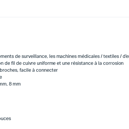
ments de surveillance, les machines médicales / textiles / d’e
on de fil de cuivre uniforme et une résistance à la corrosion
broches, facile à connecter
le
5 mm, 8 mm
pouces