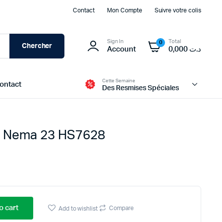
Contact
Mon Compte
Suivre votre colis
Sign In
Total
0
Chercher
Account
0,000
د.ت
Cette Semaine
ontact
Des Resmises Spéciales
s Nema 23 HS7628
Modules d’alimentation et BMS
Batteries
Transformateur et Chargeur
Panneau Solaire
o cart
Boites d’alimentation
Compare
Add to wishlist