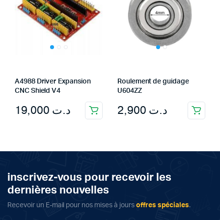
A4988 Driver Expansion
Roulement de guidage
CNC Shield V4
U604ZZ
19,000
د.ت
2,900
د.ت
inscrivez-vous pour recevoir les
dernières nouvelles
Recevoir un E-mail pour nos mises à jours
offres spéciales
.