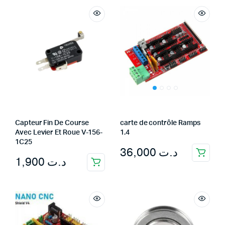
Capteur Fin De Course
carte de contrôle Ramps
Avec Levier Et Roue V-156-
1.4
1C25
36,000
د.ت
1,900
د.ت