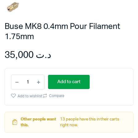
Buse MK8 0.4mm Pour Filament
1.75mm
35,000
د.ت
Buse
Add to cart
MK8
0.4mm
Pour
Compare
Add to wishlist
Filament
1.75mm
quantity
Other people want
13 people have this in their carts
this.
right now.