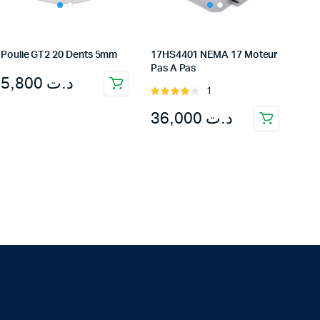
Poulie GT2 20 Dents 5mm
17HS4401 NEMA 17 Moteur
Pas A Pas
5,800
د.ت
1
Rated
4.00
out
36,000
د.ت
of 5