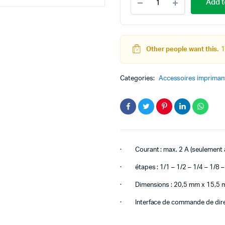
Add t
Pilote
De
Moteur
Pas
à
Other people want this.
1
teur
Kit Robot
Pas
Avec
DC
Lego Education
Dissipateur
Categories:
Accessoires impriman
De
pas à pas
Pack Arduino – raspberry pi
Chaleur
eur
quantity
eurs et Actionneurs
· Courant : max. 2 A (seulement a
· étapes : 1/1 – 1/2 – 1/4 – 1/8 –
· Dimensions : 20,5 mm x 15,5 mm (
· Interface de commande de direct