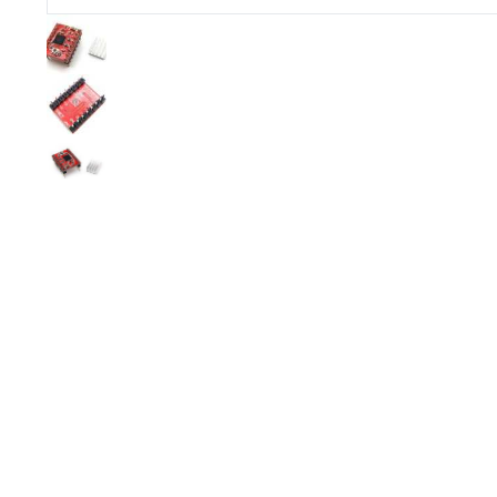
Imprimante 3D
Driver Mo
Filaments et résine pour 3D
Moteur 
CNC & Laser
Moteurs 
Accessoires imprimante 3D
Servomot
Autre Mot