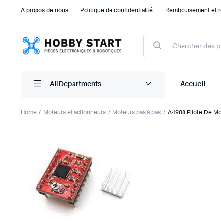
A propos de nous
Politique de confidentialité
Remboursement et r
Products
search
Accueil
All Departments
Home
Moteurs et actionneurs
Moteurs pas à pas
A4988 Pilote De Mo
Plaque d’essais Breadboard et PCB
Capteu
Accessoires arduino
Capteu
Accessoires Drones
Capteu
Accessoires Raspberry Pi
Capte
Autre Electronique
Autres
Composants Electroniques