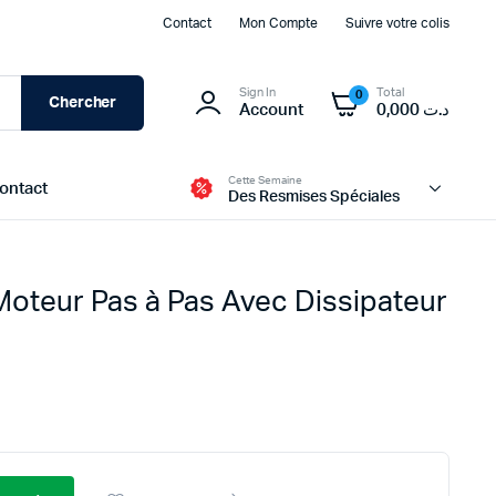
Contact
Mon Compte
Suivre votre colis
Sign In
Total
0
Chercher
Account
0,000
د.ت
Cette Semaine
ontact
Des Resmises Spéciales
Moteur Pas à Pas Avec Dissipateur
Modules d’alimentation et BMS
Batteries
Transformateur et Chargeur
Panneau Solaire
Boites d’alimentation