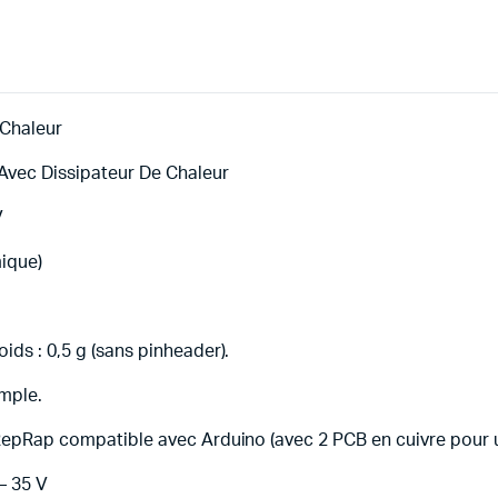
 Chaleur
Avec Dissipateur De Chaleur
V
mique)
ds : 0,5 g (sans pinheader).
mple.
ap compatible avec Arduino (avec 2 PCB en cuivre pour une 
– 35 V