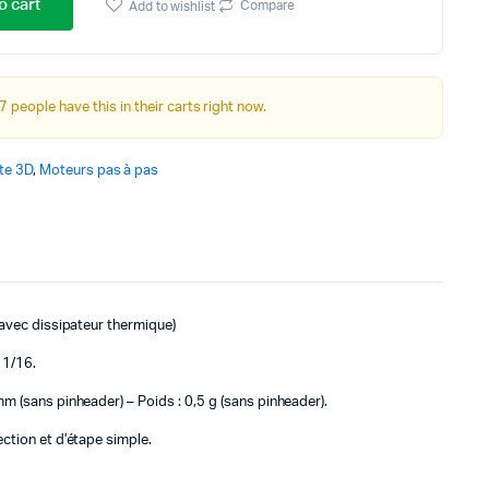
o cart
Autre Alimentation
Compare
Add to wishlist
7 people have this in their carts right now.
Afficheurs
Connectivité, communications & IOT
te 3D
,
Moteurs pas à pas
Appareils de mesures
Soudure et Bricollage
vec dissipateur thermique)
 1/16.
sans pinheader) – Poids : 0,5 g (sans pinheader).
ion et d’étape simple.