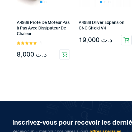
A4988 Pilote De Moteur Pas
A4988 Driver Expansion
à Pas Avec Dissipateur De
CNC Shield V4
Chaleur
19,000
د.ت
1
Rated
5.00
out of
8,000
د.ت
5
inscrivez-vous pour recevoir les derni
Recevoir un E-mail pour nos mises à jours
offres spéciales
.