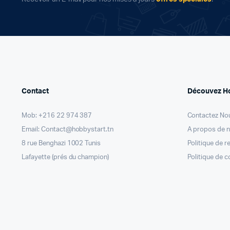
Contact
Découvez H
Mob: +216 22 974 387
Contactez No
Email: Contact@hobbystart.tn
A propos de 
8 rue Benghazi 1002 Tunis
Politique de 
Lafayette (prés du champion)
Politique de c