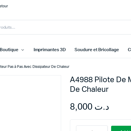
etour
Boutique
Imprimantes 3D
Soudure et Bricollage
C
teur Pas à Pas Avec Dissipateur De Chaleur
A4988 Pilote De 
rs Température et Humidité
Arduino
De Chaleur
rs de ligne
Raspberry Pi
rs Distances et Obstacles
Cartes ESP
8,000
د.ت
urs Médicale
STM32 ARM
 capteurs
Microbit
A4988
Autre carte