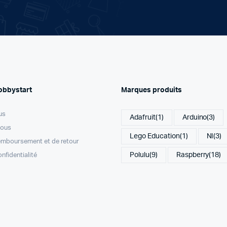
obbystart
Marques produits
us
Adafruit
(1)
Arduino
(3)
nous
Lego Education
(1)
NI
(3)
remboursement et de retour
Polulu
(9)
Raspberry
(18)
onfidentialité