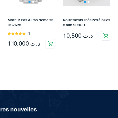
Moteur Pas A Pas Nema 23
Roulements linéaires à billes
HS7628
8 mm SC8UU
10,500
د.ت
1
Rated
5.00
out of
110,000
د.ت
5
ères nouvelles