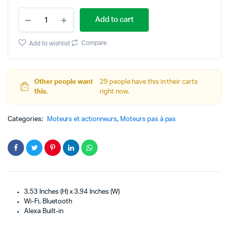
28BYJ-
Add to cart
48
5V
Moteur
Compare
Add to wishlist
Pas
A
Pas
avec
Other people want
29 people have this in their carts
Pilote
this.
right now.
ULN2003
quantity
Categories:
Moteurs et actionneurs
,
Moteurs pas à pas
3.53 Inches (H) x 3.94 Inches (W)
Wi-Fi, Bluetooth
Alexa Built-in