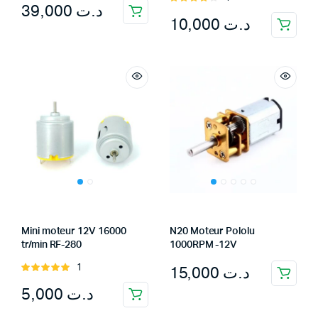
39,000
د.ت
out of
4.00
out
10,000
د.ت
5
of 5
Mini moteur 12V 16000
N20 Moteur Pololu
tr/min RF-280
1000RPM -12V
15,000
د.ت
1
Rated
5.00
out of
5,000
د.ت
5