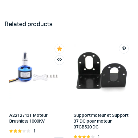
Related products
A2212 /13T Moteur
Support moteur et Support
Brushless 1000KV
37 DC pour moteur
37GB520 DC
1
Rated
1
3.00
Rated