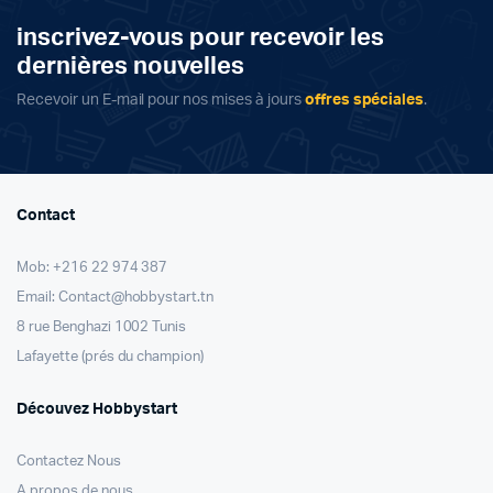
inscrivez-vous pour recevoir les
dernières nouvelles
Recevoir un E-mail pour nos mises à jours
offres spéciales
.
Contact
Mob: +216 22 974 387
Email: Contact@hobbystart.tn
8 rue Benghazi 1002 Tunis
Lafayette (prés du champion)
Découvez Hobbystart
Contactez Nous
A propos de nous