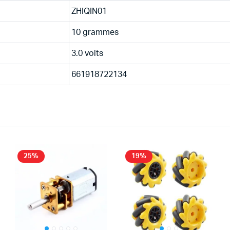
ZHIQIN01
10 grammes
3.0 volts
661918722134
25%
19%