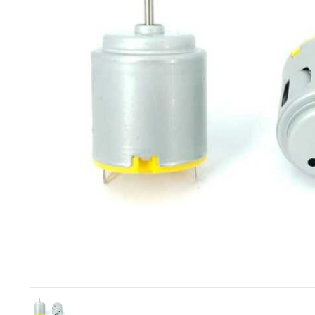
Imprimante 3D
Driver Mo
Filaments et résine pour 3D
Moteur 
CNC & Laser
Moteurs 
Accessoires imprimante 3D
Servomot
Autre Mot