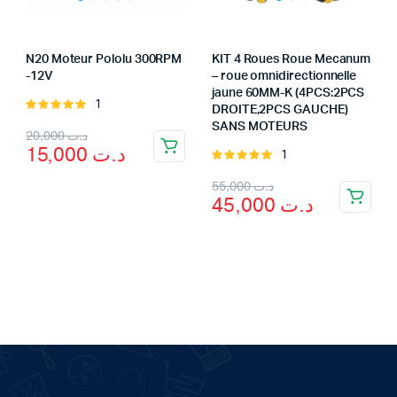
N20 Moteur Pololu 300RPM
KIT 4 Roues Roue Mecanum
-12V
– roue omnidirectionnelle
jaune 60MM-K (4PCS:2PCS
1
Rated
DROITE,2PCS GAUCHE)
5.00
out of
SANS MOTEURS
Original
Current
20,000
د.ت
5
15,000
د.ت
1
Rated
price
price
5.00
out of
Original
Current
55,000
د.ت
was:
is:
5
45,000
د.ت
price
price
د.ت 20,000.
د.ت 15,000.
was:
is:
د.ت 55,000.
د.ت 45,000.