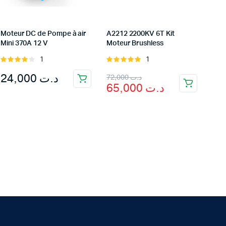
Moteur DC de Pompe à air
A2212 2200KV 6T Kit
Mini 370A 12 V
Moteur Brushless
1
1
Rated
Rated
4.00
out
5.00
out of
Original
Current
24,000
د.ت
72,000
د.ت
of 5
5
65,000
د.ت
price
price
was:
is:
د.ت 65,000.
د.ت 72,000.