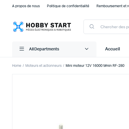
A propos de nous
Politique de confidentialité
Remboursement et r
Products
search
Accueil
All Departments
Home
Moteurs et actionneurs
Mini moteur 12V 16000 tr/min RF-280
Plaque d’essais Breadboard et PCB
Capteu
Accessoires arduino
Capteu
Accessoires Drones
Capteu
Accessoires Raspberry Pi
Capte
Autre Electronique
Autres
Composants Electroniques