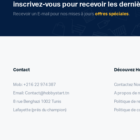
inscrivez-vous pour recevoir les derni
Recevoir un E-mail pour nos mises à jours
offres spéciales
.
Contact
Découvez H
Mob: +216 22 974 387
Contactez No
Email: Contact@hobbystart.tn
A propos de 
8 rue Benghazi 1002 Tunis
Politique de 
Lafayette (prés du champion)
Politique de c