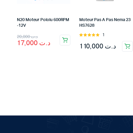
N20 Moteur Pololu 600RPM
Moteur Pas A Pas Nema 23
-12V
HS7628
Original
Current
1
Rated
20,000
د.ت
17,000
د.ت
5.00
out of
110,000
د.ت
price
price
5
was:
is:
د.ت 20,000.
د.ت 17,000.