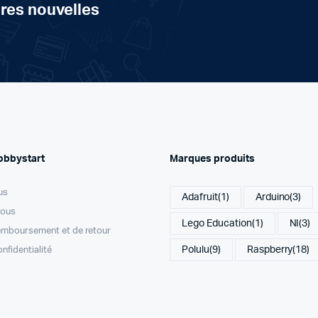
ères nouvelles
obbystart
Marques produits
us
Adafruit
(1)
Arduino
(3)
nous
Lego Education
(1)
NI
(3)
remboursement et de retour
Polulu
(9)
Raspberry
(18)
onfidentialité