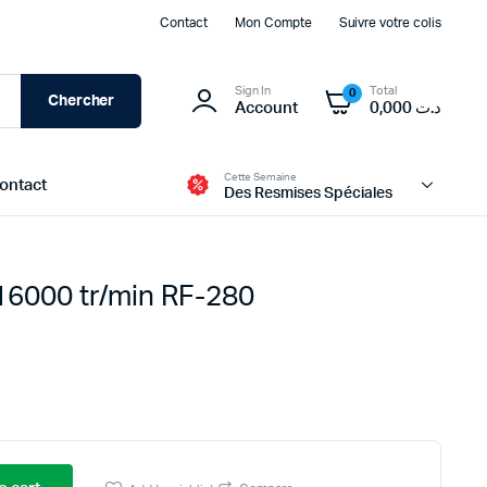
Contact
Mon Compte
Suivre votre colis
Sign In
Total
0
Chercher
Account
0,000
د.ت
Cette Semaine
ontact
Des Resmises Spéciales
16000 tr/min RF-280
Modules d’alimentation et BMS
Batteries
Transformateur et Chargeur
Panneau Solaire
Boites d’alimentation