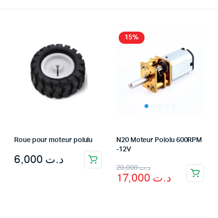
15%
Roue pour moteur polulu
N20 Moteur Pololu 600RPM
-12V
6,000
د.ت
Original
Current
20,000
د.ت
17,000
د.ت
price
price
was:
is:
د.ت 20,000.
د.ت 17,000.