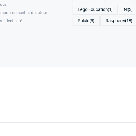
nous
Lego Education
(1)
NI
(3)
remboursement et de retour
Polulu
(9)
Raspberry
(18)
onfidentialité