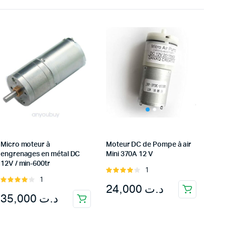
Micro moteur à
Moteur DC de Pompe à air
engrenages en métal DC
Mini 370A 12 V
12V / min-600tr
1
Rated
1
Rated
4.00
out
24,000
د.ت
4.00
out
of 5
35,000
د.ت
of 5