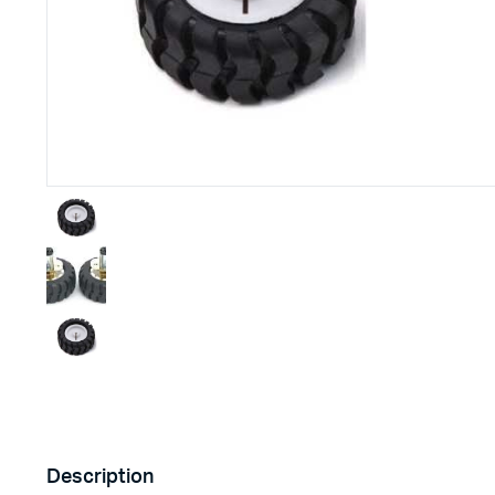
Imprimante 3D
Driver Mo
Filaments et résine pour 3D
Moteur 
CNC & Laser
Moteurs 
Accessoires imprimante 3D
Servomot
Autre Mot
Description