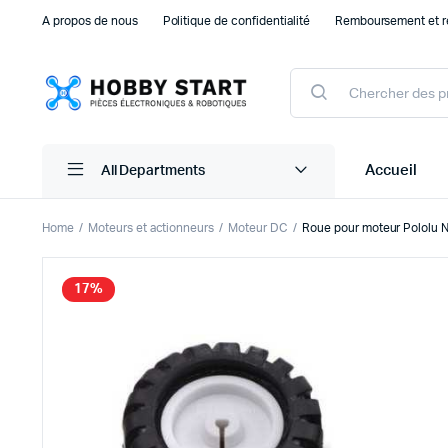
A propos de nous
Politique de confidentialité
Remboursement et r
Products
search
Accueil
All Departments
Home
Moteurs et actionneurs
Moteur DC
Roue pour moteur Pololu 
Plaque d’essais Breadboard et PCB
Capteu
17%
Accessoires arduino
Capteu
Accessoires Drones
Capteu
Accessoires Raspberry Pi
Capte
Autre Electronique
Autres
Composants Electroniques