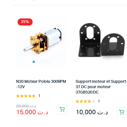
25%
N20 Moteur Pololu 300RPM
Support moteur et Support
-12V
37 DC pour moteur
37GB520 DC
1
Rated
1
5.00
out of
Rated
Original
Current
20,000
د.ت
5
4.00
out
10,000
د.ت
15,000
د.ت
of 5
price
price
was:
is: