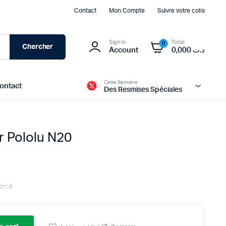
Contact
Mon Compte
Suivre votre colis
Sign In
Total
0
Chercher
Account
0,000
د.ت
Cette Semaine
ontact
Des Resmises Spéciales
 Pololu N20
Modules d’alimentation et BMS
Batteries
Transformateur et Chargeur
د.ت
Panneau Solaire
Original
Current
Boites d’alimentation