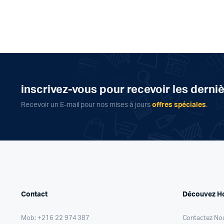
د.ت 20,000.
د.ت 15,000.
inscrivez-vous pour recevoir les derni
Recevoir un E-mail pour nos mises à jours
offres spéciales
.
Contact
Découvez H
Mob: +216 22 974 387
Contactez No