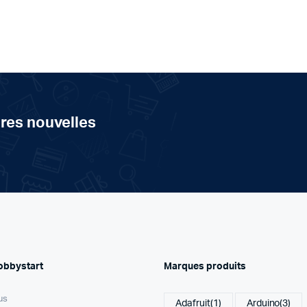
ères nouvelles
obbystart
Marques produits
us
Adafruit
(1)
Arduino
(3)