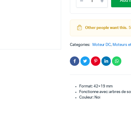
Add t
pour
moteur
Pololu
N20
quantity
Other people want this.
5
teur
Kit Robot
DC
Lego Education
Categories:
Moteur DC
,
Moteurs et
pas à pas
Pack Arduino – raspberry pi
eur
eurs et Actionneurs
Format: 42×19 mm
Fonctionne avec: arbres de s
Couleur: Noi