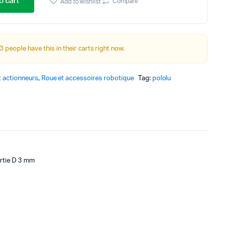
price
price
o cart
Compare
Add to wishlist
Autre Alimentation
was:
is:
د.ت 6,000.
د.ت 5,000.
3 people have this in their carts right now.
Afficheurs
Connectivité, communications & IOT
 actionneurs
,
Roue et accessoires robotique
Tag:
pololu
Appareils de mesures
Soudure et Bricollage
ortie D 3 mm