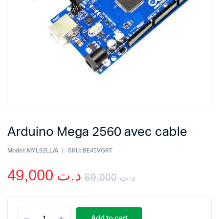
Arduino Mega 2560 avec cable
Model:
MYL92LL/A
SKU:
BE45VGRT
49,000
د.ت
69,000
د.ت
Original
Current
Arduino
price
price
Add to cart