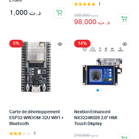
L7809
1
Rated
1,000
د.ت
5.00
out of
Original
Current
109,000
د.ت
5
98,000
د.ت
price
price
was:
is:
د.ت 109,000.
د.ت 98,000.
5%
14%
Carte de développement
Nextion Enhanced
ESP32-WROOM-32U WIFI +
NX3224K028 2.8” HMI
Bluetooth
Touch Display
Original
Current
1
Rated
219,000
د.ت