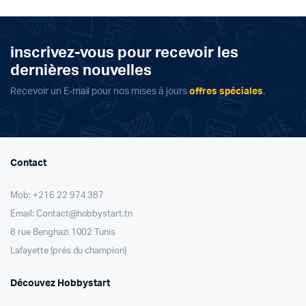
inscrivez-vous pour recevoir les
dernières nouvelles
Recevoir un E-mail pour nos mises à jours
offres spéciales
.
Contact
Mob: +216 22 974 387
Email: Contact@hobbystart.tn
8 rue Benghazi 1002 Tunis
Lafayette (prés du champion)
Découvez Hobbystart