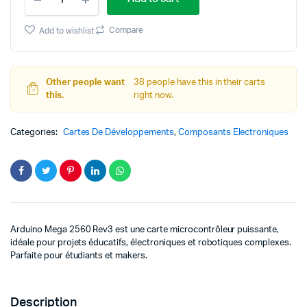
Mega
2560
was:
is:
avec
Compare
Add to wishlist
cable
د.ت 69,000.
د.ت 49,000.
quantity
Other people want
38 people have this in their carts
this.
right now.
Categories:
Cartes De Développements
,
Composants Electroniques
Arduino Mega 2560 Rev3 est une carte microcontrôleur puissante,
idéale pour projets éducatifs, électroniques et robotiques complexes.
Parfaite pour étudiants et makers.
Description