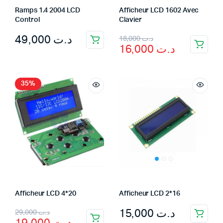
Ramps 1.4 2004 LCD
Afficheur LCD 1602 Avec
Control
Clavier
Original
Current
49,000
د.ت
18,000
د.ت
16,000
د.ت
price
price
was:
is:
د.ت 18,000.
د.ت 16,000.
35%
Afficheur LCD 4*20
Afficheur LCD 2*16
Original
Current
15,000
د.ت
29,000
د.ت