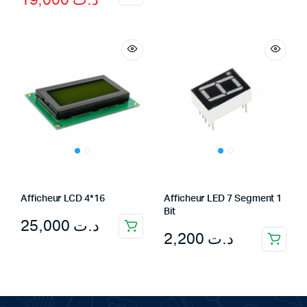
19,000
د.ت
price
price
was:
is:
د.ت 29,000.
د.ت 19,000.
Afficheur LCD 4*16
Afficheur LED 7 Segment 1
Bit
25,000
د.ت
2,200
د.ت