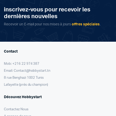
inscrivez-vous pour recevoir les
dernières nouvelles
Recevoir un E-mail pour nos mises à jours
offres spéciales
.
Contact
Mob: +216 22 974 387
Email: Contact@hobbystart.tn
8 rue Benghazi 1002 Tunis
Lafayette (prés du champion)
Découvez Hobbystart
Contactez Nous