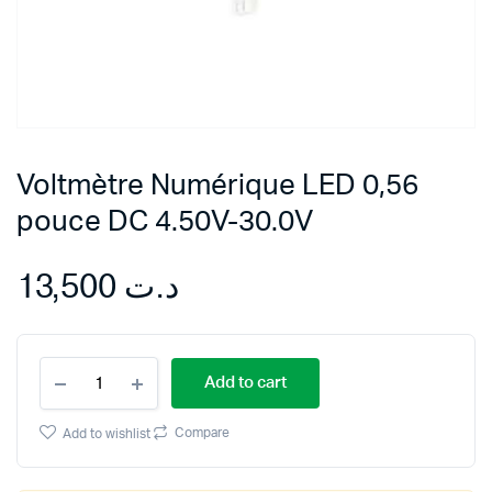
Voltmètre Numérique LED 0,56
pouce DC 4.50V-30.0V
13,500
د.ت
Voltmètre
Add to cart
Numérique
LED
0,56
Compare
Add to wishlist
pouce
DC