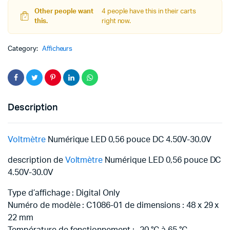
4.50V-
30.0V
Other people want
4 people have this in their carts
quantity
this.
right now.
Category:
Afficheurs
Description
Voltmètre
Numérique LED 0,56 pouce DC 4.50V-30.0V
description de
Voltmètre
Numérique LED 0,56 pouce DC
4.50V-30.0V
Type d’affichage : Digital Only
Numéro de modèle : C1086-01 de dimensions : 48 x 29 x
22 mm