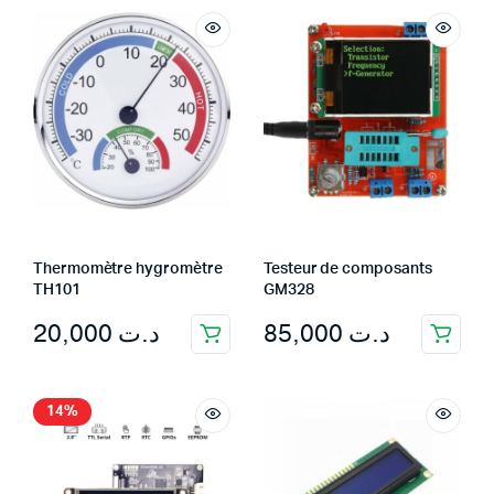
Thermomètre hygromètre
Testeur de composants
TH101
GM328
20,000
د.ت
85,000
د.ت
14%