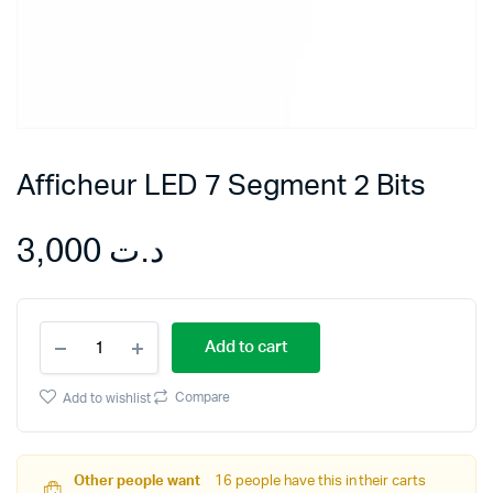
Afficheur LED 7 Segment 2 Bits
3,000
د.ت
Afficheur
Add to cart
LED
7
Segment
Compare
Add to wishlist
2
Bits
quantity
Other people want
16 people have this in their carts