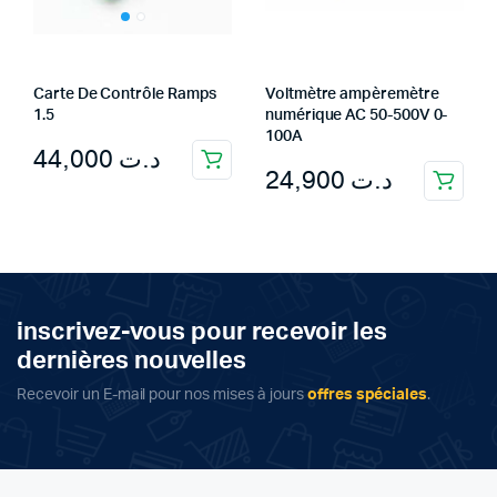
Carte De Contrôle Ramps
Voltmètre ampèremètre
1.5
numérique AC 50-500V 0-
100A
44,000
د.ت
24,900
د.ت
inscrivez-vous pour recevoir les
dernières nouvelles
Recevoir un E-mail pour nos mises à jours
offres spéciales
.