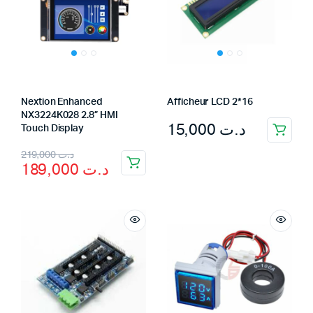
Nextion Enhanced
Afficheur LCD 2*16
NX3224K028 2.8” HMI
15,000
د.ت
Touch Display
Original
Current
219,000
د.ت
189,000
د.ت
price
price
was:
is:
د.ت 219,000.
د.ت 189,000.