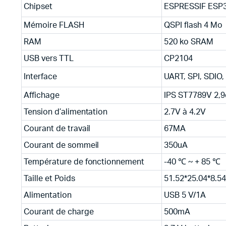
Chipset
ESPRESSIF ESP3
Mémoire FLASH
QSPI flash 4 Mo
RAM
520 ko SRAM
USB vers TTL
CP2104
Interface
UART, SPI, SDIO,
Affichage
IPS ST7789V 2,9
Tension d’alimentation
2.7V à 4.2V
Courant de travail
67MA
Courant de sommeil
350uA
Température de fonctionnement
-40 ℃ ~ + 85 ℃
Taille et Poids
51.52*25.04*8.5
Alimentation
USB 5 V/1A
Courant de charge
500mA