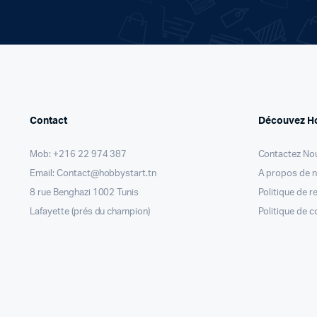
Contact
Découvez H
Mob: +216 22 974 387
Contactez No
Email: Contact@hobbystart.tn
A propos de 
8 rue Benghazi 1002 Tunis
Politique de 
Lafayette (prés du champion)
Politique de c