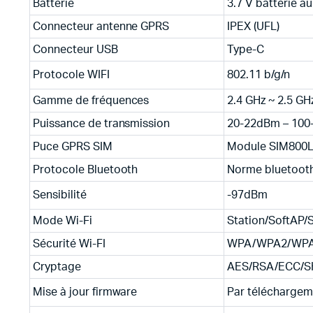
Batterie
3.7 V batterie au
Connecteur antenne GPRS
IPEX (UFL)
Connecteur USB
Type-C
Protocole WIFI
802.11 b/g/n
Gamme de fréquences
2.4 GHz ~ 2.5 GH
Puissance de transmission
20-22dBm – 10
Puce GPRS SIM
Module SIM800
Protocole Bluetooth
Norme bluetooth
Sensibilité
-97dBm
Mode Wi-Fi
Station/SoftAP/
Sécurité Wi-FI
WPA/WPA2/WPA2
Cryptage
AES/RSA/ECC/S
Mise à jour firmware
Par téléchargem