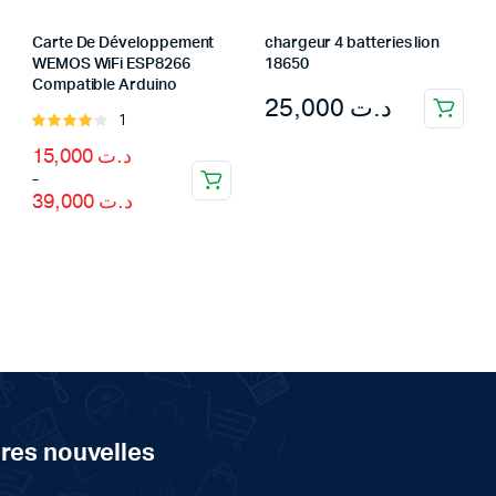
Carte De Développement
chargeur 4 batteries lion
WEMOS WiFi ESP8266
18650
Compatible Arduino
25,000
د.ت
1
Rated
4.00
out
Price
15,000
د.ت
of 5
range:
–
د.ت 15,000
39,000
د.ت
through
د.ت 39,000
ères nouvelles