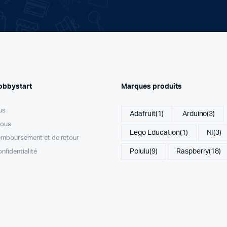
obbystart
Marques produits
us
Adafruit
(1)
Arduino
(3)
nous
Lego Education
(1)
NI
(3)
remboursement et de retour
Polulu
(9)
Raspberry
(18)
onfidentialité