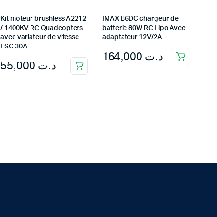
Kit moteur brushless A2212
IMAX B6DC chargeur de
/ 1400KV RC Quadcopters
batterie 80W RC Lipo Avec
avec variateur de vitesse
adaptateur 12V/2A
ESC 30A
164,000
د.ت
55,000
د.ت