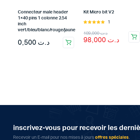
Connecteur male header
Kit Micro bit V2
1×40 pins 1 colonne 2.54
1
Rated
inch
5.00
out of
vert/bleu/blanc/rouge/jaune
Original
Current
109,000
د.ت
5
98,000
د.ت
0,500
د.ت
price
price
was:
is:
د.ت 109,000.
د.ت 98,000.
inscrivez-vous pour recevoir les derni
Recevoir un E-mail pour nos mises à jours
offres spéciales
.