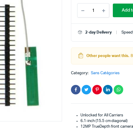
Module
Add t
ESP32
SIM800L
TTGO
Arduino
teur
Kit Robot
2-day Delivery
Speedy
GPRS
DC
Lego Education
Bluetooth
WIFI
pas à pas
Pack Arduino – raspberry pi
quantity
Other people want this.
8
eur
eurs et Actionneurs
Category:
Sans Catégories
Unlocked for All Carriers
6.1-inch (15.5 cm diagonal)
12MP TrueDepth front camer