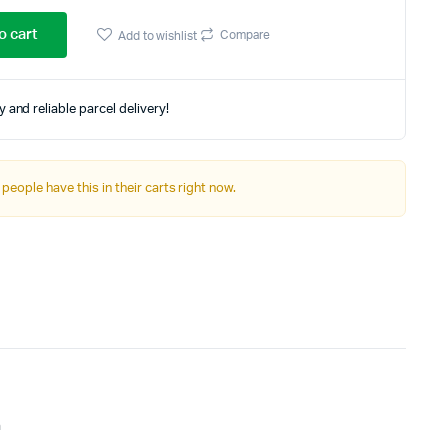
Autre Alimentation
o cart
Compare
Add to wishlist
Afficheurs
 and reliable parcel delivery!
Connectivité, communications & IOT
Appareils de mesures
 people have this in their carts right now.
Soudure et Bricollage
a