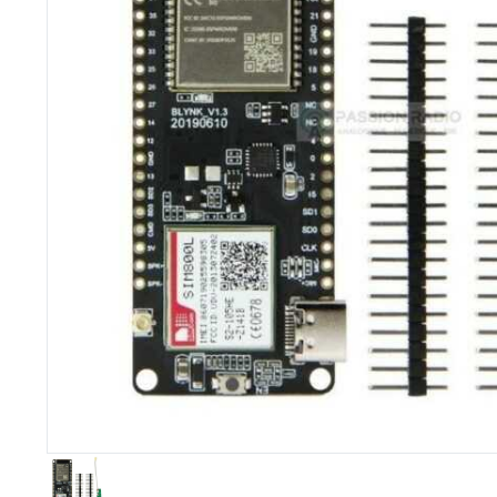
Imprimante 3D
Driver Mo
Filaments et résine pour 3D
Moteur 
CNC & Laser
Moteurs 
Accessoires imprimante 3D
Servomot
Autre Mot