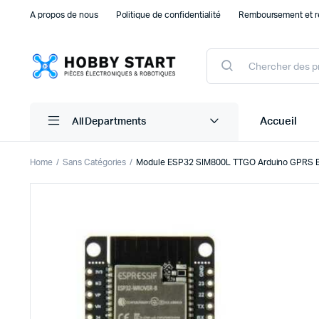
A propos de nous
Politique de confidentialité
Remboursement et r
Products
search
Accueil
All Departments
Home
Sans Catégories
Module ESP32 SIM800L TTGO Arduino GPRS B
Plaque d’essais Breadboard et PCB
Capteu
Accessoires arduino
Capteu
Accessoires Drones
Capteu
Accessoires Raspberry Pi
Capte
Autre Electronique
Autres
Composants Electroniques