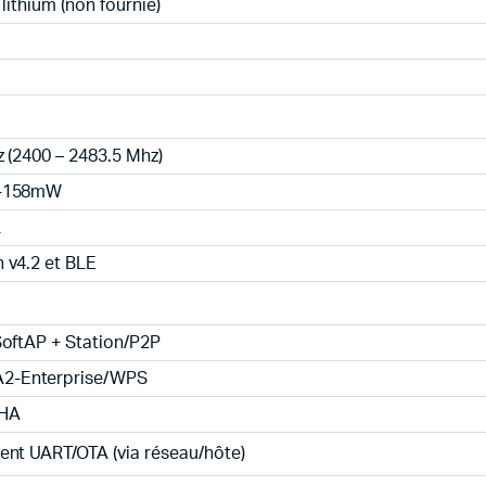
 lithium (non fournie)
z (2400 – 2483.5 Mhz)
0-158mW
L
 v4.2 et BLE
SoftAP + Station/P2P
-Enterprise/WPS
HA
ent UART/OTA (via réseau/hôte)