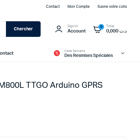
Contact
Mon Compte
Suivre votre colis
Sign In
Total
0
Chercher
Account
0,000
د.ت
Cette Semaine
ontact
Des Resmises Spéciales
IM800L TTGO Arduino GPRS
Modules d’alimentation et BMS
Batteries
Transformateur et Chargeur
Panneau Solaire
Boites d’alimentation