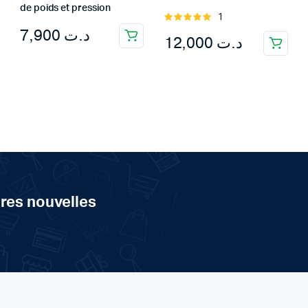
de poids et pression
1
Rated
7,900
د.ت
5.00
out of
12,000
د.ت
5
ères nouvelles