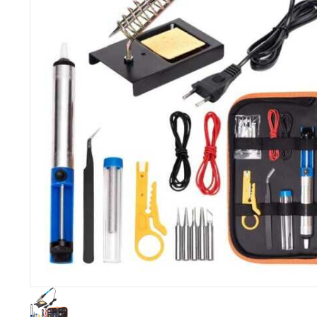
Imprimante 3D
Driver Mo
Filaments et résine pour 3D
Moteur 
CNC & Laser
Moteurs 
Accessoires imprimante 3D
Servomot
Autre Mot