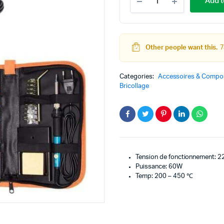
Add t
de
soudure
220V
60W
quantity
Other people want this.
7
teur
Kit Robot
DC
Lego Education
Categories:
Accessoires & Compos
pas à pas
Pack Arduino – raspberry pi
Bricollage
eur
eurs et Actionneurs
Tension de fonctionnement: 2
Puissance: 60W
Temp: 200 – 450 ℃