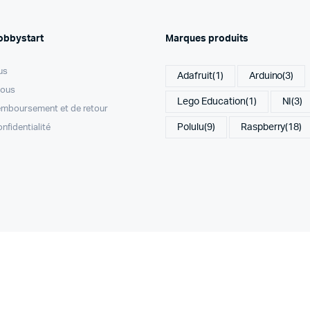
obbystart
Marques produits
us
Adafruit
(1)
Arduino
(3)
nous
Lego Education
(1)
NI
(3)
remboursement et de retour
Polulu
(9)
Raspberry
(18)
onfidentialité