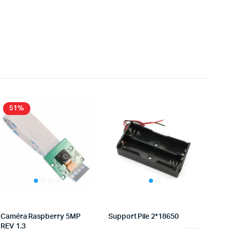
51%
Caméra Raspberry 5MP
Support Pile 2*18650
REV 1.3