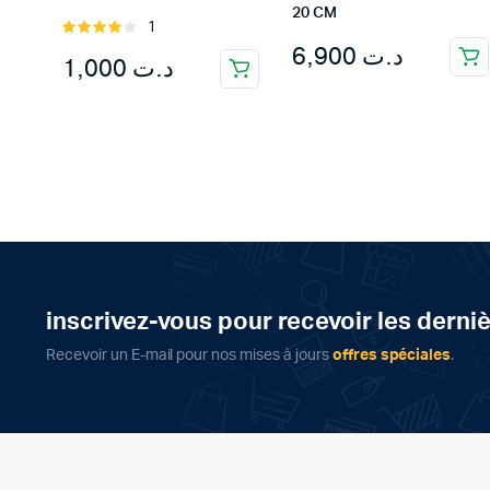
20 CM
1
Rated
6,900
د.ت
4.00
out
1,000
د.ت
of 5
inscrivez-vous pour recevoir les derni
Recevoir un E-mail pour nos mises à jours
offres spéciales
.