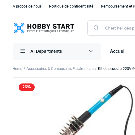
A propos de nous
Politique de confidentialité
Remboursement et r
Products
search
Accueil
All Departments
Home
Accessoires & Composants Electronique
Kit de soudure 220V 
Plaque d’essais Breadboard et PCB
Capteu
26%
Accessoires arduino
Capteu
Accessoires Drones
Capteu
Accessoires Raspberry Pi
Capte
Autre Electronique
Autres
Composants Electroniques