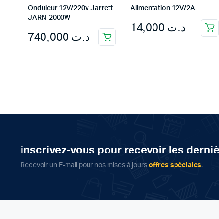
Onduleur 12V/220v Jarrett
Alimentation 12V/2A
JARN-2000W
14,000
د.ت
740,000
د.ت
inscrivez-vous pour recevoir les derni
Recevoir un E-mail pour nos mises à jours
offres spéciales
.