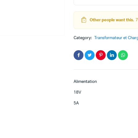
Other people want this.
7
teur
Kit Robot
Category:
Transformateur et Char
DC
Lego Education
pas à pas
Pack Arduino – raspberry pi
eur
eurs et Actionneurs
Alimentation
18V
5A