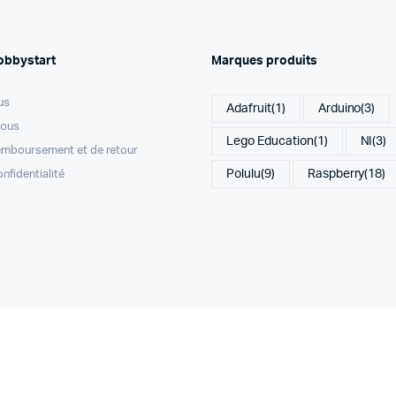
obbystart
Marques produits
us
Adafruit
(1)
Arduino
(3)
nous
Lego Education
(1)
NI
(3)
remboursement et de retour
Polulu
(9)
Raspberry
(18)
onfidentialité