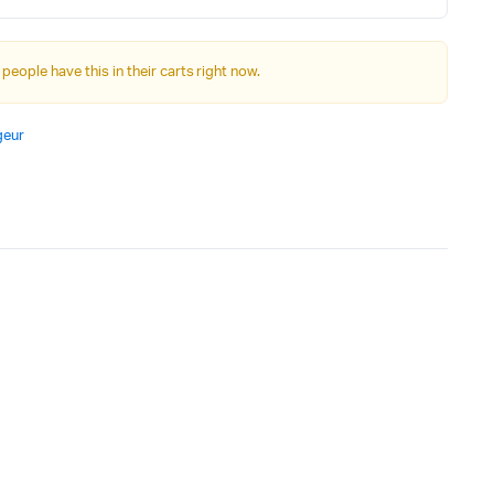
Autre Alimentation
 people have this in their carts right now.
Afficheurs
geur
Connectivité, communications & IOT
Appareils de mesures
Soudure et Bricollage