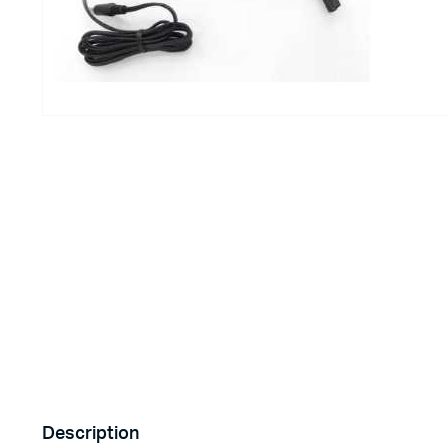
Imprimante 3D
Driver Mo
Filaments et résine pour 3D
Moteur 
CNC & Laser
Moteurs 
Accessoires imprimante 3D
Servomot
Autre Mot
Description