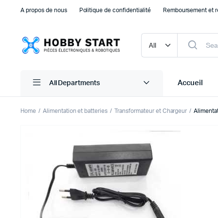
A propos de nous
Politique de confidentialité
Remboursement et r
Accueil
All Departments
Home
Alimentation et batteries
Transformateur et Chargeur
Alimenta
Plaque d’essais Breadboard et PCB
Capteu
Accessoires arduino
Capteu
Accessoires Drones
Capteu
Accessoires Raspberry Pi
Capte
Autre Electronique
Autres
Composants Electroniques