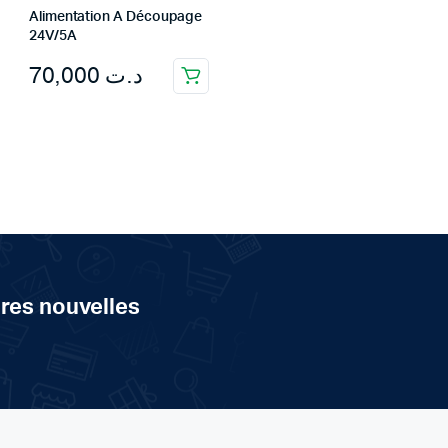
Alimentation A Découpage
24V/5A
70,000
د.ت
ères nouvelles