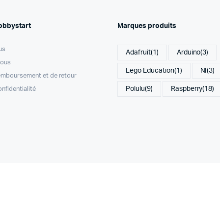
obbystart
Marques produits
us
Adafruit
(1)
Arduino
(3)
nous
Lego Education
(1)
NI
(3)
remboursement et de retour
Polulu
(9)
Raspberry
(18)
onfidentialité