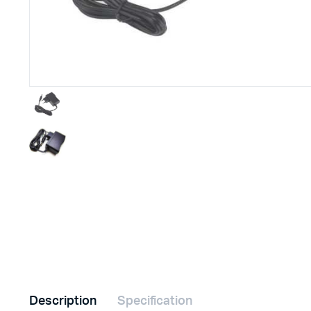
Imprimante 3D
Driver Mo
Filaments et résine pour 3D
Moteur 
CNC & Laser
Moteurs 
Accessoires imprimante 3D
Servomot
Autre Mot
Description
Specification