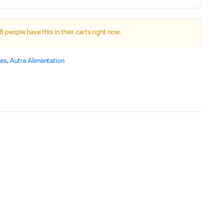
Autre Alimentation
8 people have this in their carts right now.
Afficheurs
ies
,
Autre Alimentation
Connectivité, communications & IOT
Appareils de mesures
Soudure et Bricollage