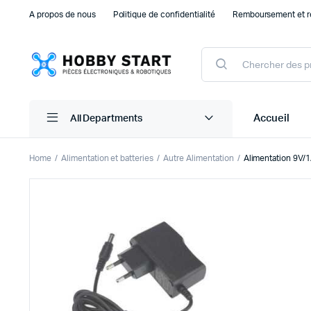
A propos de nous
Politique de confidentialité
Remboursement et r
Products
search
Accueil
All Departments
Home
Alimentation et batteries
Autre Alimentation
Alimentation 9V/
Plaque d’essais Breadboard et PCB
Capteu
Accessoires arduino
Capteu
Accessoires Drones
Capteu
Accessoires Raspberry Pi
Capte
Autre Electronique
Autres
Composants Electroniques