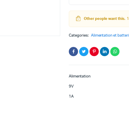
Other people want this.
1
teur
Kit Robot
Categories:
Alimentation et batter
DC
Lego Education
pas à pas
Pack Arduino – raspberry pi
eur
eurs et Actionneurs
Alimentation
9V
1A