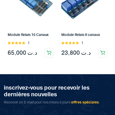
Module Relais 16 Canaux
Module Relais 8 canaux
1
1
Rated
Rated
5.00
out of
5.00
out of
65,000
د.ت
23,800
د.ت
5
5
inscrivez-vous pour recevoir les
dernières nouvelles
Recevoir un E-mail pour nos mises à jours
offres spéciales
.