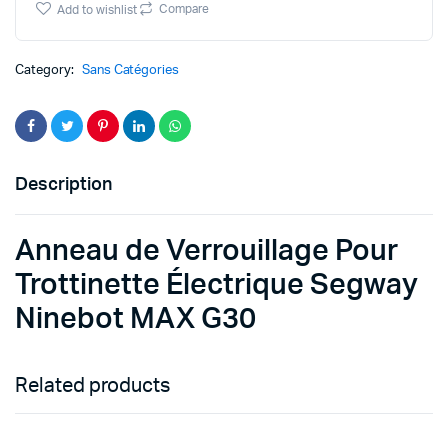
Pour
Compare
Add to wishlist
Trottinette
Électrique
Segway
Category:
Sans Catégories
Ninebot
MAX
G30
quantity
Description
Anneau de Verrouillage Pour
Trottinette Électrique Segway
Ninebot MAX G30
Related products