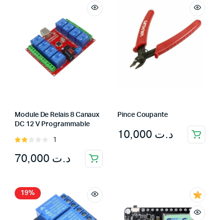
Module De Relais 8 Canaux
Pince Coupante
DC 12 V Programmable
10,000
د.ت
1
Rated
2.00
70,000
د.ت
out
of 5
19%