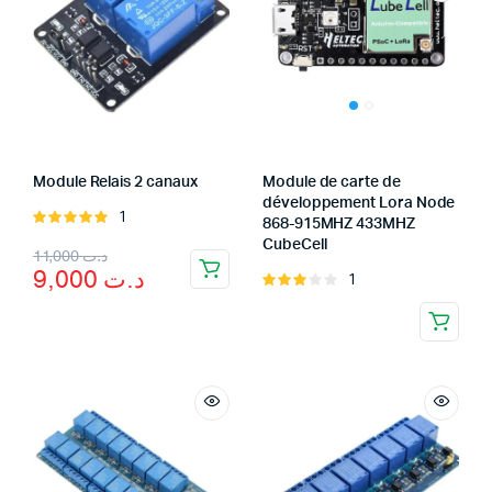
Module Relais 2 canaux
Module de carte de
développement Lora Node
1
Rated
868-915MHZ 433MHZ
5.00
out of
CubeCell
Original
Current
11,000
د.ت
5
9,000
د.ت
1
Rated
price
price
3.00
was:
is:
out of
5
د.ت 11,000.
د.ت 9,000.