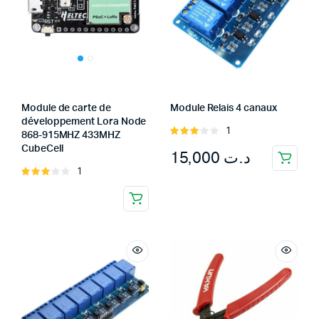
Module de carte de
Module Relais 4 canaux
développement Lora Node
1
Rated
868-915MHZ 433MHZ
3.00
CubeCell
15,000
د.ت
out of
1
Rated
5
3.00
out of
5