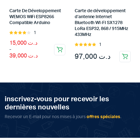
Carte De Développement
Carte de développement
WEMOS WiFi ESP8266
d’antenne Internet
Compatible Arduino
Bluetooth WI-FI SX1278
LoRa ESP32, 868 / 915MHz
1
Rated
433MHz
4.00
out
Price
15,000
د.ت
1
of 5
Rated
range:
–
د.ت 15,000
5.00
out of
97,000
د.ت
39,000
د.ت
through
5
د.ت 39,000
inscrivez-vous pour recevoir les
dernières nouvelles
Recevoir un E-mail pour nos mises à jours
offres spéciales
.