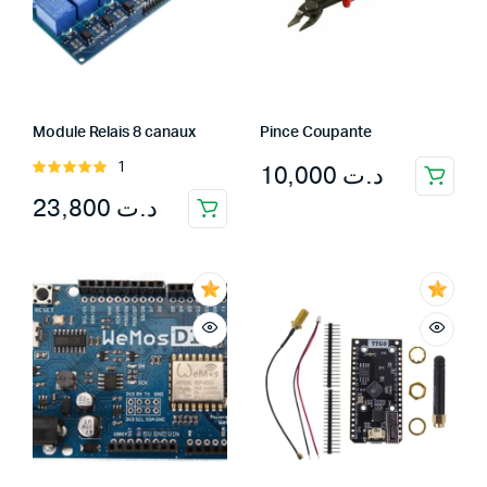
Module Relais 8 canaux
Pince Coupante
10,000
د.ت
1
Rated
5.00
out of
23,800
د.ت
5