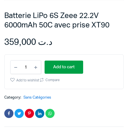
Batterie LiPo 6S Zeee 22.2V
6000mAh 50C avec prise XT90
359,000
د.ت
Batterie
Add to cart
LiPo
6S
Zeee
Compare
Add to wishlist
22.2V
6000mAh
50C
Category:
Sans Catégories
avec
prise
XT90
quantity