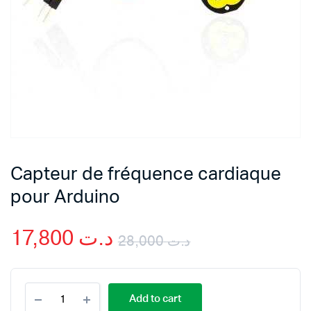
Capteur de fréquence cardiaque
pour Arduino
17,800
د.ت
28,000
د.ت
Original
Current
Capteur
price
price
Add to cart
de