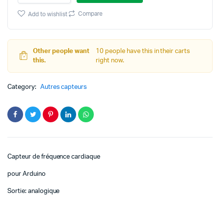
fréquence
was:
is:
cardiaque
Compare
Add to wishlist
pour
د.ت 28,000.
د.ت 17,800.
Arduino
quantity
Other people want
10 people have this in their carts
this.
right now.
Category:
Autres capteurs
Capteur de fréquence cardiaque
pour Arduino
Sortie: analogique