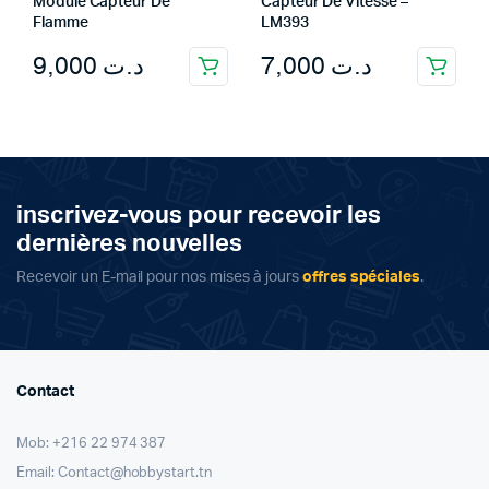
Module Capteur De
Capteur De Vitesse –
Flamme
LM393
9,000
د.ت
7,000
د.ت
inscrivez-vous pour recevoir les
dernières nouvelles
Recevoir un E-mail pour nos mises à jours
offres spéciales
.
Contact
Mob: +216 22 974 387
Email: Contact@hobbystart.tn