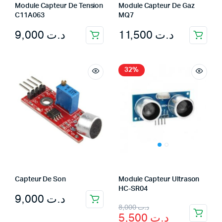
Module Capteur De Tension
Module Capteur De Gaz
C11A063
MQ7
9,000
د.ت
11,500
د.ت
32%
Capteur De Son
Module Capteur Ultrason
HC-SR04
9,000
د.ت
Original
Current
8,000
د.ت
5,500
د.ت