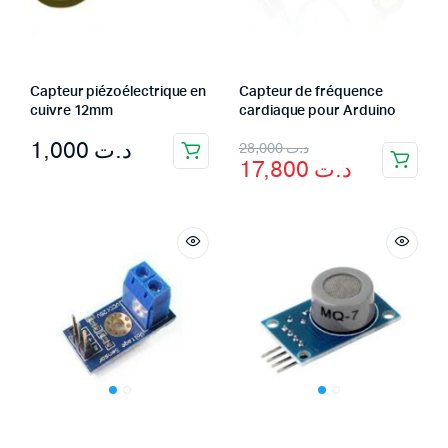
Capteur piézoélectrique en
Capteur de fréquence
cuivre 12mm
cardiaque pour Arduino
Original
Current
1,000
د.ت
28,000
د.ت
17,800
د.ت
price
price
was:
is:
د.ت 28,000.
د.ت 17,800.