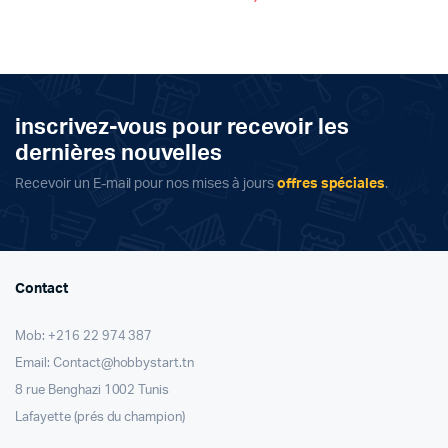
price
price
was:
is:
د.ت 8,000.
د.ت 5,500.
inscrivez-vous pour recevoir les
dernières nouvelles
Recevoir un E-mail pour nos mises à jours
offres spéciales
.
Contact
Mob: +216 22 974 387
Email: Contact@hobbystart.tn
8 rue Benghazi 1002 Tunis
Lafayette (prés du champion)