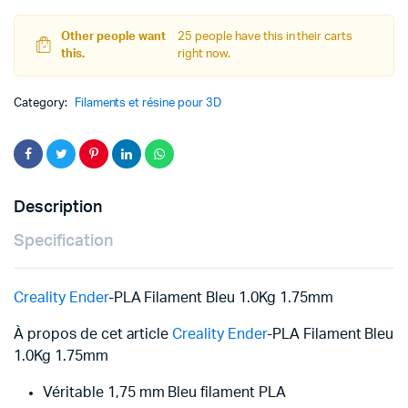
د.ت 99,000.
د.ت 89,000.
1.75mm
quantity
Other people want
25 people have this in their carts
this.
right now.
Category:
Filaments et résine pour 3D
Description
Specification
Creality Ender
-PLA Filament Bleu 1.0Kg 1.75mm
À propos de cet article
Creality Ender
-PLA Filament Bleu
1.0Kg 1.75mm
Véritable 1,75 mm Bleu filament PLA