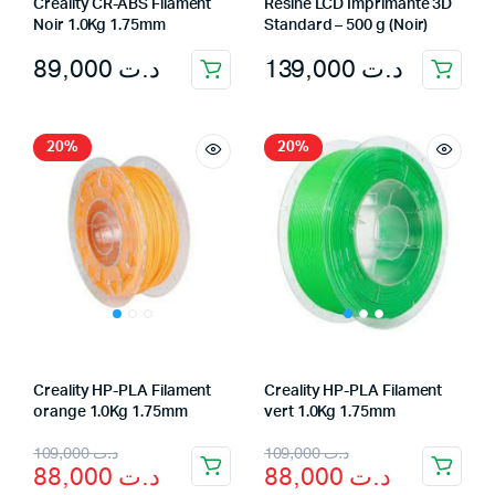
Creality CR-ABS Filament
Résine LCD Imprimante 3D
Noir 1.0Kg 1.75mm
Standard – 500 g (Noir)
89,000
د.ت
139,000
د.ت
20%
20%
Creality HP-PLA Filament
Creality HP-PLA Filament
orange 1.0Kg 1.75mm
vert 1.0Kg 1.75mm
Original
Current
Original
Current
109,000
د.ت
109,000
د.ت
88,000
د.ت
88,000
د.ت
price
price
price
price