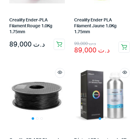
Creality Ender-PLA
Creality Ender PLA
Filament Rouge 1.0Kg
Filament Jaune 1.0Kg
1.75mm
1.75mm
Original
Current
89,000
د.ت
99,000
د.ت
89,000
د.ت
price
price
was:
is:
د.ت 99,000.
د.ت 89,000.