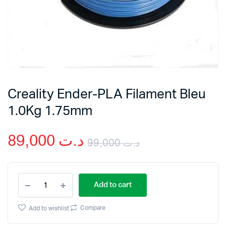
Creality Ender-PLA Filament Bleu
1.0Kg 1.75mm
89,000
د.ت
99,000
د.ت
Original
Current
Creality
price
price
Add to cart
Ender-
PLA
was:
is:
Filament
Compare
Add to wishlist
Bleu
1.0Kg