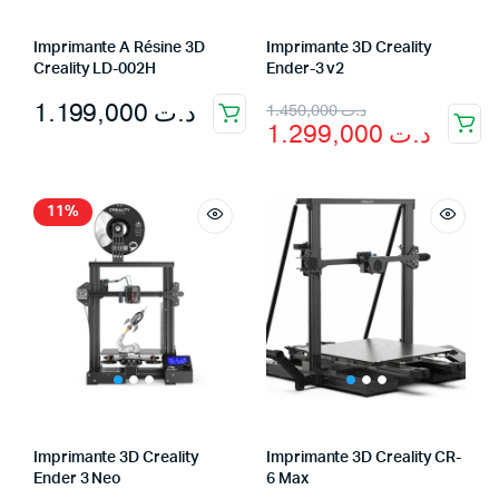
Imprimante A Résine 3D
Imprimante 3D Creality
Creality LD-002H
Ender-3 v2
Original
Current
1.199,000
د.ت
1.450,000
د.ت
1.299,000
د.ت
price
price
was:
is:
د.ت 1.450,000.
د.ت 1.299,000.
11%
Imprimante 3D Creality
Imprimante 3D Creality CR-
Ender 3 Neo
6 Max