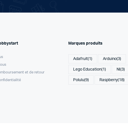
obbystart
Marques produits
us
Adafruit
(1)
Arduino
(3)
nous
Lego Education
(1)
NI
(3)
remboursement et de retour
Polulu
(9)
Raspberry
(18)
onfidentialité