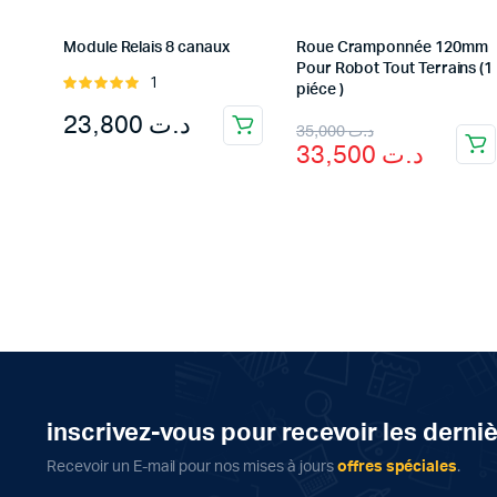
Module Relais 8 canaux
Roue Cramponnée 120mm
Pour Robot Tout Terrains (1
1
Rated
piéce )
5.00
out of
23,800
د.ت
Original
Current
5
35,000
د.ت
33,500
د.ت
price
price
was:
is:
د.ت 35,000.
د.ت 33,500.
inscrivez-vous pour recevoir les derni
Recevoir un E-mail pour nos mises à jours
offres spéciales
.