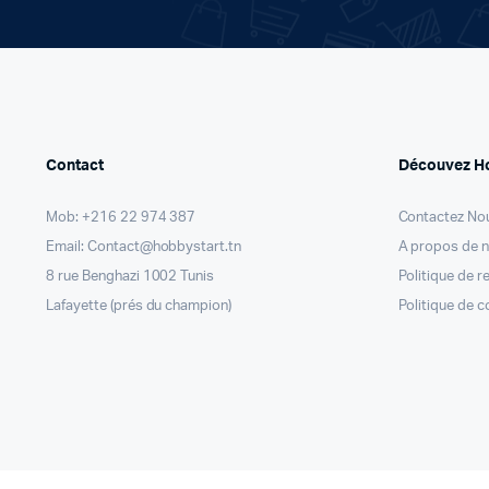
Contact
Découvez H
Mob: +216 22 974 387
Contactez No
Email: Contact@hobbystart.tn
A propos de 
8 rue Benghazi 1002 Tunis
Politique de 
Lafayette (prés du champion)
Politique de c