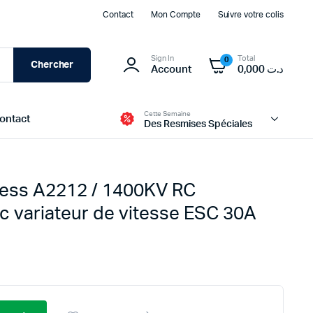
Contact
Mon Compte
Suivre votre colis
Sign In
Total
0
Chercher
Account
0,000
د.ت
Cette Semaine
ontact
Des Resmises Spéciales
less A2212 / 1400KV RC
Modules d’alimentation et BMS
 variateur de vitesse ESC 30A
Batteries
Transformateur et Chargeur
Panneau Solaire
Boites d’alimentation