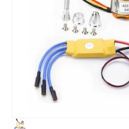
Imprimante 3D
Driver Mo
Filaments et résine pour 3D
Moteur 
CNC & Laser
Moteurs 
Accessoires imprimante 3D
Servomot
Autre Mot