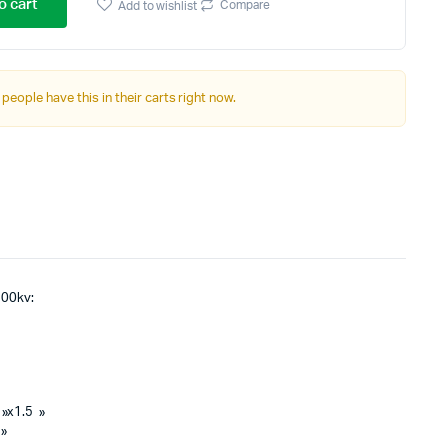
o cart
Autre Alimentation
Compare
Add to wishlist
 people have this in their carts right now.
Afficheurs
Connectivité, communications & IOT
Appareils de mesures
Soudure et Bricollage
200kv:
 »x1.5 »
 »