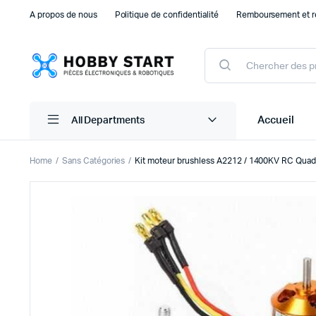
A propos de nous
Politique de confidentialité
Remboursement et r
Products
search
Accueil
All Departments
Home
Sans Catégories
Kit moteur brushless A2212 / 1400KV RC Quadc
Plaque d’essais Breadboard et PCB
Capteu
Accessoires arduino
Capteu
Accessoires Drones
Capteu
Accessoires Raspberry Pi
Capte
Autre Electronique
Autres
Composants Electroniques