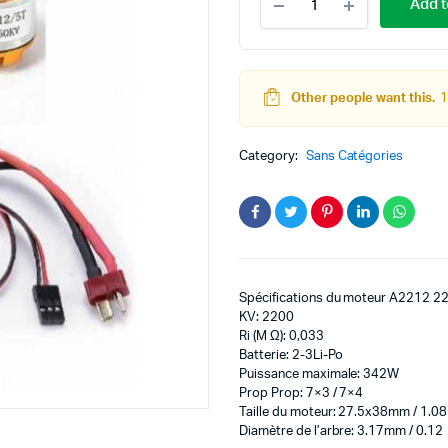
Add t
moteur
brushless
A2212
/
1400KV
Other people want this.
1
teur
Kit Robot
RC
Quadcopters
DC
Lego Education
avec
Category:
Sans Catégories
variateur
pas à pas
Pack Arduino – raspberry pi
de
eur
vitesse
ESC
eurs et Actionneurs
30A
quantity
Spécifications du moteur A2212 2
KV: 2200
Ri (M Ω): 0,033
Batterie: 2-3Li-Po
Puissance maximale: 342W
Prop Prop: 7×3 / 7×4
Taille du moteur: 27.5x38mm / 1.08
Diamètre de l’arbre: 3.17mm / 0.12