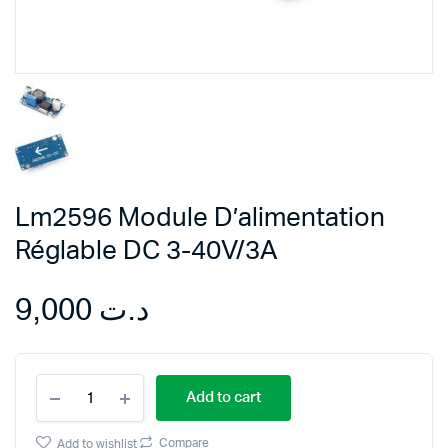
Lm2596 Module D’alimentation
Réglable DC 3-40V/3A
9,000
د.ت
Lm2596
Add to cart
Module
D'alimentation
Réglable
Compare
Add to wishlist