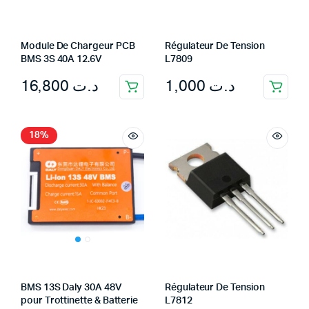
Module De Chargeur PCB
Régulateur De Tension
BMS 3S 40A 12.6V
L7809
16,800
د.ت
1,000
د.ت
18%
BMS 13S Daly 30A 48V
Régulateur De Tension
pour Trottinette & Batterie
L7812