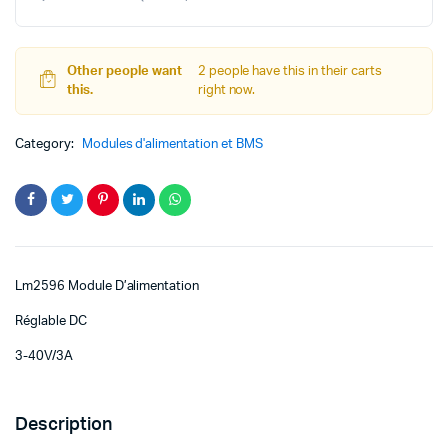
DC
3-
40V/3A
quantity
Other people want
2 people have this in their carts
this.
right now.
Category:
Modules d'alimentation et BMS
Lm2596 Module D’alimentation
Réglable DC
3-40V/3A
Description