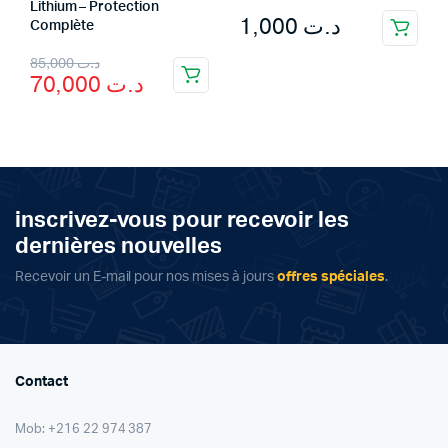
Lithium – Protection
1,000
د.ت
Complète
Original
Current
85,000
د.ت
70,000
د.ت
price
price
was:
is:
د.ت 85,000.
د.ت 70,000.
inscrivez-vous pour recevoir les
dernières nouvelles
Recevoir un E-mail pour nos mises à jours
offres spéciales
.
Contact
Mob: +216 22 974 387