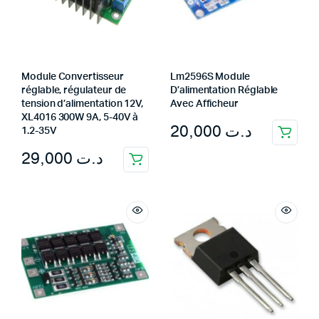
Module Convertisseur
Lm2596S Module
réglable, régulateur de
D’alimentation Réglable
tension d’alimentation 12V,
Avec Afficheur
XL4016 300W 9A, 5-40V à
20,000
د.ت
1.2-35V
29,000
د.ت